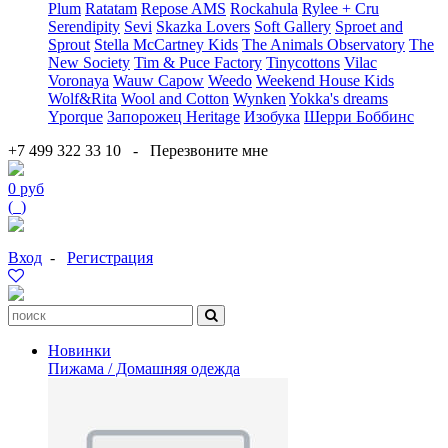
Plum
Ratatam
Repose AMS
Rockahula
Rylee + Cru
Serendipity
Sevi
Skazka Lovers
Soft Gallery
Sproet and
Sprout
Stella McCartney Kids
The Animals Observatory
The
New Society
Tim & Puce Factory
Tinycottons
Vilac
Voronaya
Wauw Capow
Weedo
Weekend House Kids
Wolf&Rita
Wool and Cotton
Wynken
Yokka's dreams
Yporque
Запорожец Heritage
Изобука
Шерри Боббинс
+7 499 322 33 10
-
Перезвоните мне
0 руб
(
0
)
Вход
-
Регистрация
Новинки
Пижама / Домашняя одежда