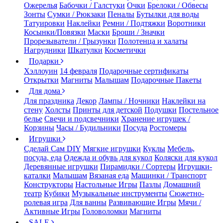
Ожерелья
Бабочки / Галстуки
Очки
Брелоки / Обвесы
Зонты
Сумки / Рюкзаки
Пеналы
Бутылки для воды
Татуировки
Наклейки
Ремни / Подтяжки
Воротники
Косынки/Повязки
Маски
Броши / Значки
Прорезыватели / Грызунки
Полотенца и халаты
Нагрудники
Шкатулки
Косметички
Подарки
Хэллоуин
14 февраля
Подарочные сертификаты
Открытки
Магниты
Малышам
Подарочные Пакеты
Для дома
Для праздника
Декор
Лампы / Ночники
Наклейки на
стену
Холсты
Принты для детской
Подушки
Постельное
белье
Свечи и подсвечники
Хранение игрушек /
Корзины
Часы / Будильники
Посуда
Ростомеры
Игрушки
Сделай Сам DIY
Мягкие игрушки
Куклы
Мебель,
посуда, еда
Одежда и обувь для кукол
Коляски для кукол
Деревянные игрушки
Пирамидки / Сортеры
Игрушки-
каталки
Малышам
Вязаная еда
Машинки / Транспорт
Конструкторы
Настольные Игры
Пазлы
Домашний
театр
Кубики
Музыкальные инструменты
Сюжетно-
ролевая игра
Для ванны
Развивающие Игры
Мячи /
Активные Игры
Головоломки
Магниты
SALE