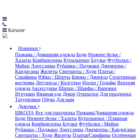
Каталог
Новинки
Пижама / Домашняя одежда
Боди
Нижнее белье /
Халаты
Комбинезоны
Купальники
Блузки
Футболки /
Майки
Лонгсливы
Рубашки / Пиджаки
Джемперы /
Кардиганы
Жилеты
Свитшоты / Худи
Платья /
Сарафаны
Юбки / Шорты
Брюки / Джинсы
Спортивные
костюмы
Леггинсы / Колготки
Носки / Гольфы
Верхняя
одежда
Аксессуары
Шапки / Шарфы / Варежки
Игрушки
Вязаная еда
Декор
Открытки
Для праздника
Татуировки
Обувь
Для мам
Девочки
ШКОЛА
Все для праздника
Пижама/Домашняя одежда
Боди
Нижнее белье / Халаты
Купальники / Пляжная
одежда
Комбинезоны
Блузки
Футболки / Майки
Рубашки / Пиджаки
Лонгсливы
Джемперы / Кардиганы
Свитшоты / Худи
Жилеты
Платья/Сарафаны
Особенные