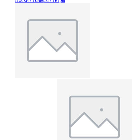
Носки / Гольфы / Гетры