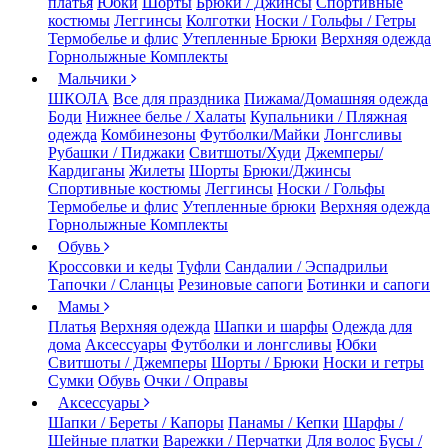
платья
Юбки
Шорты
Брюки / Джинсы
Спортивные
костюмы
Леггинсы
Колготки
Носки / Гольфы / Гетры
Термобелье и флис
Утепленные Брюки
Верхняя одежда
Горнолыжные Комплекты
Мальчики
ШКОЛА
Все для праздника
Пижама/Домашняя одежда
Боди
Нижнее белье / Халаты
Купальники / Пляжная
одежда
Комбинезоны
Футболки/Майки
Лонгсливы
Рубашки / Пиджаки
Свитшоты/Худи
Джемперы/
Кардиганы
Жилеты
Шорты
Брюки/Джинсы
Спортивные костюмы
Леггинсы
Носки / Гольфы
Термобелье и флис
Утепленные брюки
Верхняя одежда
Горнолыжные Комплекты
Обувь
Кроссовки и кеды
Туфли
Сандалии / Эспадрильи
Тапочки / Сланцы
Резиновые сапоги
Ботинки и сапоги
Мамы
Платья
Верхняя одежда
Шапки и шарфы
Одежда для
дома
Аксессуары
Футболки и лонгсливы
Юбки
Свитшоты / Джемперы
Шорты / Брюки
Носки и гетры
Сумки
Обувь
Очки / Оправы
Аксессуары
Шапки / Береты / Капоры
Панамы / Кепки
Шарфы /
Шейные платки
Варежки / Перчатки
Для волос
Бусы /