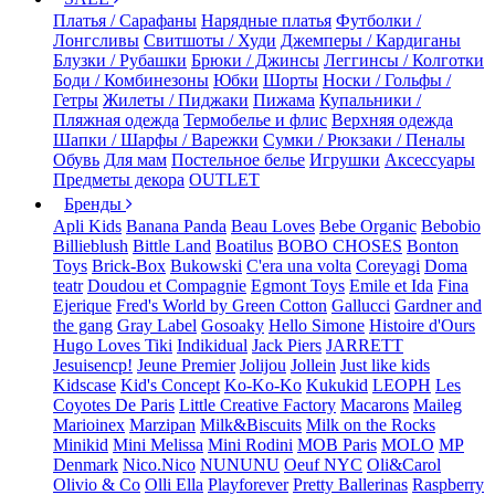
Платья / Сарафаны
Нарядные платья
Футболки /
Лонгсливы
Свитшоты / Худи
Джемперы / Кардиганы
Блузки / Рубашки
Брюки / Джинсы
Леггинсы / Колготки
Боди / Комбинезоны
Юбки
Шорты
Носки / Гольфы /
Гетры
Жилеты / Пиджаки
Пижама
Купальники /
Пляжная одежда
Термобелье и флис
Верхняя одежда
Шапки / Шарфы / Варежки
Сумки / Рюкзаки / Пеналы
Обувь
Для мам
Постельное белье
Игрушки
Аксессуары
Предметы декора
OUTLET
Бренды
Apli Kids
Banana Panda
Beau Loves
Bebe Organic
Bebobio
Billieblush
Bittle Land
Boatilus
BOBO CHOSES
Bonton
Toys
Brick-Box
Bukowski
C'era una volta
Coreyagi
Doma
teatr
Doudou et Compagnie
Egmont Toys
Emile et Ida
Fina
Ejerique
Fred's World by Green Cotton
Gallucci
Gardner and
the gang
Gray Label
Gosoaky
Hello Simone
Histoire d'Ours
Hugo Loves Tiki
Indikidual
Jack Piers
JARRETT
Jesuisencp!
Jeune Premier
Jolijou
Jollein
Just like kids
Kidscase
Kid's Concept
Ko-Ko-Ko
Kukukid
LEOPH
Les
Coyotes De Paris
Little Creative Factory
Macarons
Maileg
Marioinex
Marzipan
Milk&Biscuits
Milk on the Rocks
Minikid
Mini Melissa
Mini Rodini
MOB Paris
MOLO
MP
Denmark
Nico.Nico
NUNUNU
Oeuf NYC
Oli&Carol
Olivio & Co
Olli Ella
Playforever
Pretty Ballerinas
Raspberry