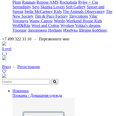
Plum
Ratatam
Repose AMS
Rockahula
Rylee + Cru
Serendipity
Sevi
Skazka Lovers
Soft Gallery
Sproet and
Sprout
Stella McCartney Kids
The Animals Observatory
The
New Society
Tim & Puce Factory
Tinycottons
Vilac
Voronaya
Wauw Capow
Weedo
Weekend House Kids
Wolf&Rita
Wool and Cotton
Wynken
Yokka's dreams
Yporque
Запорожец Heritage
Изобука
Шерри Боббинс
+7 499 322 33 10
-
Перезвоните мне
0 руб
(
0
)
Вход
-
Регистрация
Новинки
Пижама / Домашняя одежда