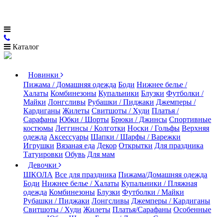
Каталог
Новинки
Пижама / Домашняя одежда
Боди
Нижнее белье /
Халаты
Комбинезоны
Купальники
Блузки
Футболки /
Майки
Лонгсливы
Рубашки / Пиджаки
Джемперы /
Кардиганы
Жилеты
Свитшоты / Худи
Платья /
Сарафаны
Юбки / Шорты
Брюки / Джинсы
Спортивные
костюмы
Леггинсы / Колготки
Носки / Гольфы
Верхняя
одежда
Аксессуары
Шапки / Шарфы / Варежки
Игрушки
Вязаная еда
Декор
Открытки
Для праздника
Татуировки
Обувь
Для мам
Девочки
ШКОЛА
Все для праздника
Пижама/Домашняя одежда
Боди
Нижнее белье / Халаты
Купальники / Пляжная
одежда
Комбинезоны
Блузки
Футболки / Майки
Рубашки / Пиджаки
Лонгсливы
Джемперы / Кардиганы
Свитшоты / Худи
Жилеты
Платья/Сарафаны
Особенные