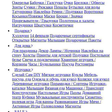
Ожерелья
Бабочки / Галстуки
Очки
Брелоки / Обвесы
Зонты
Сумки / Рюкзаки
Пеналы
Бутылки для воды
Татуировки
Наклейки
Ремни / Подтяжки
Воротники
Косынки/Повязки
Маски
Броши / Значки
Прорезыватели / Грызунки
Полотенца и халаты
Нагрудники
Шкатулки
Косметички
Подарки
Хэллоуин
14 февраля
Подарочные сертификаты
Открытки
Магниты
Малышам
Подарочные Пакеты
Для дома
Для праздника
Декор
Лампы / Ночники
Наклейки на
стену
Холсты
Принты для детской
Подушки
Постельное
белье
Свечи и подсвечники
Хранение игрушек /
Корзины
Часы / Будильники
Посуда
Ростомеры
Игрушки
Сделай Сам DIY
Мягкие игрушки
Куклы
Мебель,
посуда, еда
Одежда и обувь для кукол
Коляски для кукол
Деревянные игрушки
Пирамидки / Сортеры
Игрушки-
каталки
Малышам
Вязаная еда
Машинки / Транспорт
Конструкторы
Настольные Игры
Пазлы
Домашний
театр
Кубики
Музыкальные инструменты
Сюжетно-
ролевая игра
Для ванны
Развивающие Игры
Мячи /
Активные Игры
Головоломки
Магниты
SALE