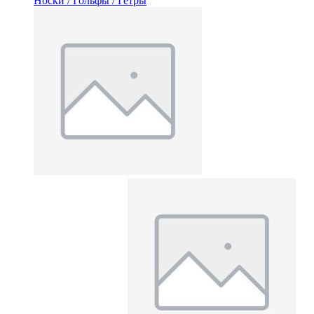
Носки / Гольфы / Гетры