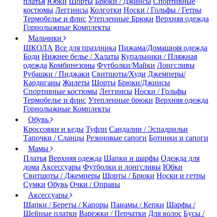
платья
Юбки
Шорты
Брюки / Джинсы
Спортивные
костюмы
Леггинсы
Колготки
Носки / Гольфы / Гетры
Термобелье и флис
Утепленные Брюки
Верхняя одежда
Горнолыжные Комплекты
Мальчики
ШКОЛА
Все для праздника
Пижама/Домашняя одежда
Боди
Нижнее белье / Халаты
Купальники / Пляжная
одежда
Комбинезоны
Футболки/Майки
Лонгсливы
Рубашки / Пиджаки
Свитшоты/Худи
Джемперы/
Кардиганы
Жилеты
Шорты
Брюки/Джинсы
Спортивные костюмы
Леггинсы
Носки / Гольфы
Термобелье и флис
Утепленные брюки
Верхняя одежда
Горнолыжные Комплекты
Обувь
Кроссовки и кеды
Туфли
Сандалии / Эспадрильи
Тапочки / Сланцы
Резиновые сапоги
Ботинки и сапоги
Мамы
Платья
Верхняя одежда
Шапки и шарфы
Одежда для
дома
Аксессуары
Футболки и лонгсливы
Юбки
Свитшоты / Джемперы
Шорты / Брюки
Носки и гетры
Сумки
Обувь
Очки / Оправы
Аксессуары
Шапки / Береты / Капоры
Панамы / Кепки
Шарфы /
Шейные платки
Варежки / Перчатки
Для волос
Бусы /