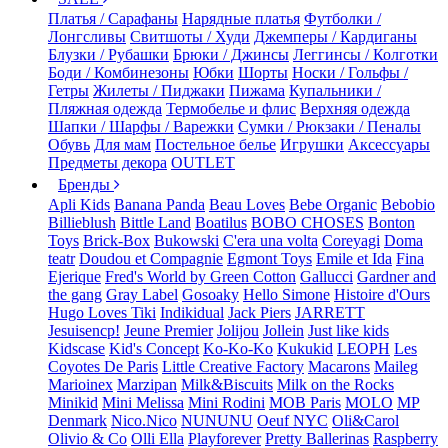
Платья / Сарафаны
Нарядные платья
Футболки /
Лонгсливы
Свитшоты / Худи
Джемперы / Кардиганы
Блузки / Рубашки
Брюки / Джинсы
Леггинсы / Колготки
Боди / Комбинезоны
Юбки
Шорты
Носки / Гольфы /
Гетры
Жилеты / Пиджаки
Пижама
Купальники /
Пляжная одежда
Термобелье и флис
Верхняя одежда
Шапки / Шарфы / Варежки
Сумки / Рюкзаки / Пеналы
Обувь
Для мам
Постельное белье
Игрушки
Аксессуары
Предметы декора
OUTLET
Бренды
Apli Kids
Banana Panda
Beau Loves
Bebe Organic
Bebobio
Billieblush
Bittle Land
Boatilus
BOBO CHOSES
Bonton
Toys
Brick-Box
Bukowski
C'era una volta
Coreyagi
Doma
teatr
Doudou et Compagnie
Egmont Toys
Emile et Ida
Fina
Ejerique
Fred's World by Green Cotton
Gallucci
Gardner and
the gang
Gray Label
Gosoaky
Hello Simone
Histoire d'Ours
Hugo Loves Tiki
Indikidual
Jack Piers
JARRETT
Jesuisencp!
Jeune Premier
Jolijou
Jollein
Just like kids
Kidscase
Kid's Concept
Ko-Ko-Ko
Kukukid
LEOPH
Les
Coyotes De Paris
Little Creative Factory
Macarons
Maileg
Marioinex
Marzipan
Milk&Biscuits
Milk on the Rocks
Minikid
Mini Melissa
Mini Rodini
MOB Paris
MOLO
MP
Denmark
Nico.Nico
NUNUNU
Oeuf NYC
Oli&Carol
Olivio & Co
Olli Ella
Playforever
Pretty Ballerinas
Raspberry