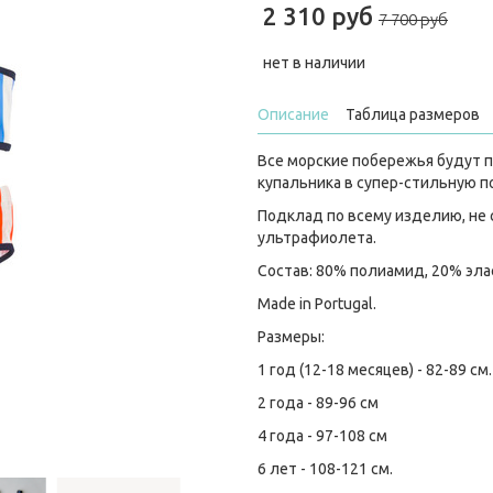
2 310 руб
7 700 руб
нет в наличии
Описание
Таблица размеров
Все морские побережья будут 
купальника в супер-стильную по
Подклад по всему изделию, не с
ультрафиолета.
Состав: 80% полиамид, 20% эла
Made in Portugal.
Размеры:
1 год (12-18 месяцев) - 82-89 см.
2 года - 89-96 см
4 года - 97-108 см
6 лет - 108-121 см.