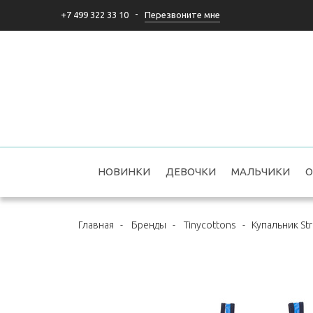
-
Перезвоните мне
+7 499 322 33 10
НОВИНКИ
ДЕВОЧКИ
МАЛЬЧИКИ
О
Главная
-
Бренды
-
Tinycottons
-
Купальник Str