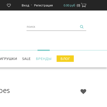
-
Вход
Регистрация
0.00 руб
(
0
)
ИГРУШКИ
SALE
БРЕНДЫ
БЛОГ
pes