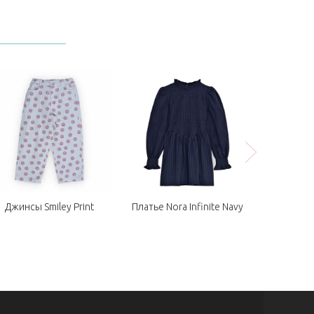
Джинсы Smiley Print
Платье Nora Infinite Navy
Куртка Ni