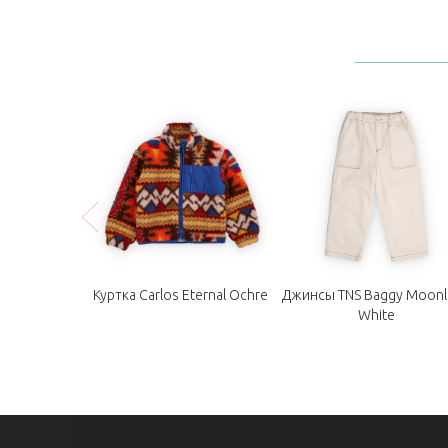
рюки Nicol
Куртка Carlos Eternal Ochre
Джинсы TNS Baggy Moonl
lush
White