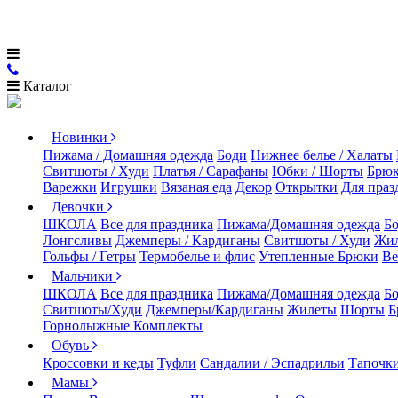
Каталог
Новинки
Пижама / Домашняя одежда
Боди
Нижнее белье / Халаты
Свитшоты / Худи
Платья / Сарафаны
Юбки / Шорты
Брюк
Варежки
Игрушки
Вязаная еда
Декор
Открытки
Для праз
Девочки
ШКОЛА
Все для праздника
Пижама/Домашняя одежда
Б
Лонгсливы
Джемперы / Кардиганы
Свитшоты / Худи
Жи
Гольфы / Гетры
Термобелье и флис
Утепленные Брюки
Ве
Мальчики
ШКОЛА
Все для праздника
Пижама/Домашняя одежда
Б
Свитшоты/Худи
Джемперы/Кардиганы
Жилеты
Шорты
Б
Горнолыжные Комплекты
Обувь
Кроссовки и кеды
Туфли
Сандалии / Эспадрильи
Тапочки
Мамы