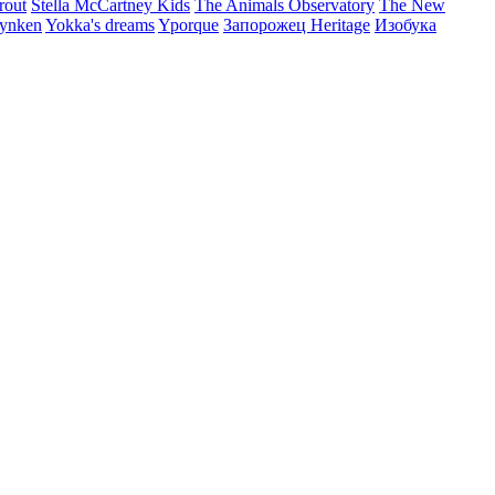
rout
Stella McCartney Kids
The Animals Observatory
The New
ynken
Yokka's dreams
Yporque
Запорожец Heritage
Изобука