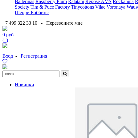
Ballerinas
Raspberry Plum
Ratatam
Repose AMS
Rockahula
R
Society
Tim & Puce Factory
Tinycottons
Vilac
Voronaya
Wauw
Шерри Боббинс
+7 499 322 33 10
-
Перезвоните мне
0 руб
(
0
)
Вход
-
Регистрация
Новинки