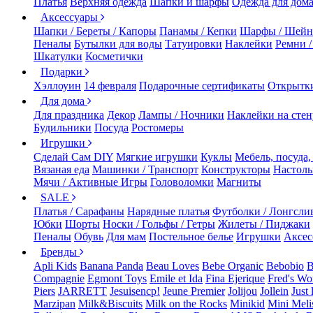
Платья
Верхняя одежда
Шапки и шарфы
Одежда для дом
Аксессуары
Шапки / Береты / Капоры
Панамы / Кепки
Шарфы / Шейн
Пеналы
Бутылки для воды
Татуировки
Наклейки
Ремни 
Шкатулки
Косметички
Подарки
Хэллоуин
14 февраля
Подарочные сертификаты
Открытк
Для дома
Для праздника
Декор
Лампы / Ночники
Наклейки на стен
Будильники
Посуда
Ростомеры
Игрушки
Сделай Сам DIY
Мягкие игрушки
Куклы
Мебель, посуда,
Вязаная еда
Машинки / Транспорт
Конструкторы
Настол
Мячи / Активные Игры
Головоломки
Магниты
SALE
Платья / Сарафаны
Нарядные платья
Футболки / Лонгсли
Юбки
Шорты
Носки / Гольфы / Гетры
Жилеты / Пиджаки
Пеналы
Обувь
Для мам
Постельное белье
Игрушки
Аксес
Бренды
Apli Kids
Banana Panda
Beau Loves
Bebe Organic
Bebobio
B
Compagnie
Egmont Toys
Emile et Ida
Fina Ejerique
Fred's Wo
Piers
JARRETT
Jesuisencp!
Jeune Premier
Jolijou
Jollein
Just 
Marzipan
Milk&Biscuits
Milk on the Rocks
Minikid
Mini Meli