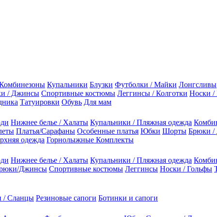
Комбинезоны
Купальники
Блузки
Футболки / Майки
Лонгсливы
и / Джинсы
Спортивные костюмы
Леггинсы / Колготки
Носки /
дника
Татуировки
Обувь
Для мам
оди
Нижнее белье / Халаты
Купальники / Пляжная одежда
Комби
леты
Платья/Сарафаны
Особенные платья
Юбки
Шорты
Брюки /
рхняя одежда
Горнолыжные Комплекты
оди
Нижнее белье / Халаты
Купальники / Пляжная одежда
Комби
рюки/Джинсы
Спортивные костюмы
Леггинсы
Носки / Гольфы
 / Сланцы
Резиновые сапоги
Ботинки и сапоги