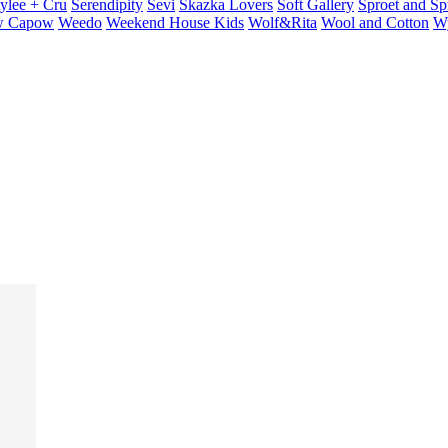
ylee + Cru
Serendipity
Sevi
Skazka Lovers
Soft Gallery
Sproet and Sp
 Capow
Weedo
Weekend House Kids
Wolf&Rita
Wool and Cotton
W