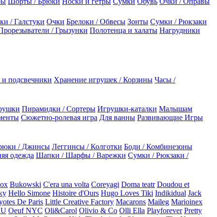
ры
Шорты / Брюки
Носки и гетры
Сумки
Обувь
Очки / Оправы
ки / Галстуки
Очки
Брелоки / Обвесы
Зонты
Сумки / Рюкзаки
Прорезыватели / Грызунки
Полотенца и халаты
Нагрудники
 и подсвечники
Хранение игрушек / Корзины
Часы /
рушки
Пирамидки / Сортеры
Игрушки-каталки
Малышам
менты
Сюжетно-ролевая игра
Для ванны
Развивающие Игры
рюки / Джинсы
Леггинсы / Колготки
Боди / Комбинезоны
яя одежда
Шапки / Шарфы / Варежки
Сумки / Рюкзаки /
Box
Bukowski
C'era una volta
Coreyagi
Doma teatr
Doudou et
ky
Hello Simone
Histoire d'Ours
Hugo Loves Tiki
Indikidual
Jack
otes De Paris
Little Creative Factory
Macarons
Maileg
Marioinex
NU
Oeuf NYC
Oli&Carol
Olivio & Co
Olli Ella
Playforever
Pretty