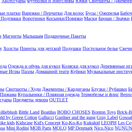
а
Аксессуары
Футболки и лонгсливы
Юбки
Свитшоты / Джемпе
ые платки
Варежки / Перчатки
Для волос
Бусы / Ожерелья
Бабоч
/ Подтяжки
Воротники
Косынки/Повязки
Маски
Броши / Значки
и
Магниты
Малышам
Подарочные Пакеты
у
Холсты
Принты для детской
Подушки
Постельное белье
Свечи
 еда
Одежда и обувь для кукол
Коляски для кукол
Деревянные иг
ьные Игры
Пазлы
Домашний театр
Кубики
Музыкальные инстру
вы
Свитшоты / Худи
Джемперы / Кардиганы
Блузки / Рубашки
Б
Пижама
Купальники / Пляжная одежда
Термобелье и флис
Верхн
суары
Предметы декора
OUTLET
illieblush
Bittle Land
Boatilus
BOBO CHOSES
Bonton Toys
Brick-
rld by Green Cotton
Gallucci
Gardner and the gang
Gray Label
Gosoa
like kids
Kidscase
Kid's Concept
Ko-Ko-Ko
Kukukid
LEOPH
Les Coy
ssa
Mini Rodini
MOB Paris
MOLO
MP Denmark
Nico.Nico
NUNU