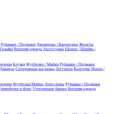
Рубашки / Пиджаки
Джемперы / Кардиганы
Жилеты
 Гольфы
Верхняя одежда
Аксессуары
Шапки / Шарфы /
незоны
Блузки
Футболки / Майки
Рубашки / Пиджаки
 Джинсы
Спортивные костюмы
Леггинсы
Колготки
Носки /
незоны
Футболки/Майки
Лонгсливы
Рубашки / Пиджаки
Термобелье и флис
Утепленные брюки
Верхняя одежда