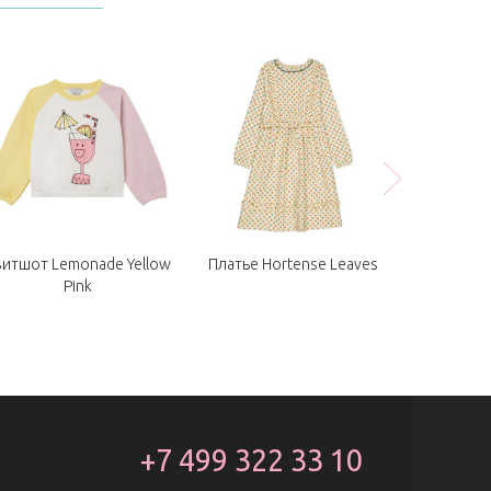
витшот Lemonade Yellow
Платье Hortense Leaves
Бантики L
Pink
+7 499 322 33 10