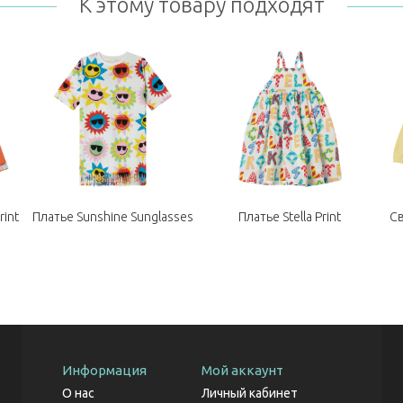
К этому товару подходят
rint
Платье Sunshine Sunglasses
Платье Stella Print
С
Информация
Мой аккаунт
О нас
Личный кабинет