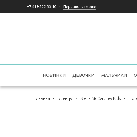
-
Перезвоните мне
+7 499 322 33 10
НОВИНКИ
ДЕВОЧКИ
МАЛЬЧИКИ
О
Главная
-
Бренды
-
Stella McCartney Kids
-
Шорт