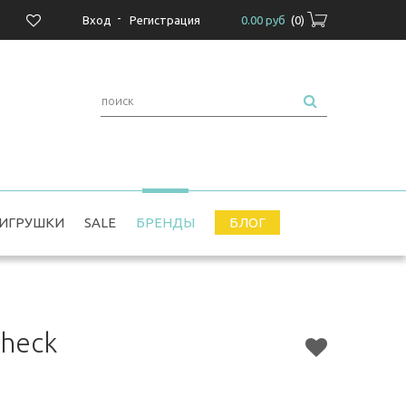
-
Вход
Регистрация
0.00 руб
(
0
)
ИГРУШКИ
SALE
БРЕНДЫ
БЛОГ
Check