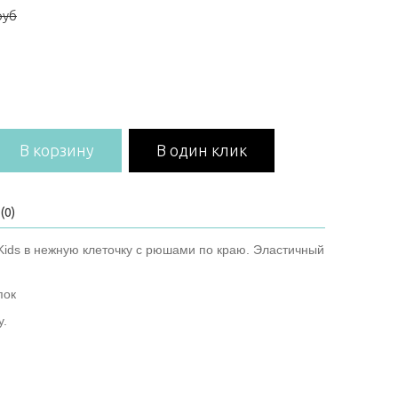
руб
В корзину
В один клик
(0)
 Kids в нежную клеточку с рюшами по краю. Эластичный
пок
y.