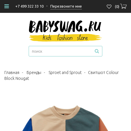
-
Перезвоните мне
+7 499 322 33 10
(
0
)
Главная
-
Бренды
-
Sproet and Sprout
-
Свитшот Colour
Block Nougat