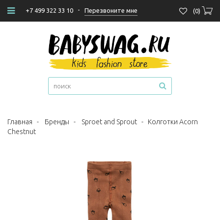
-
Перезвоните мне
+7 499 322 33 10
(
0
)
Главная
-
Бренды
-
Sproet and Sprout
-
Колготки Acorn
Chestnut