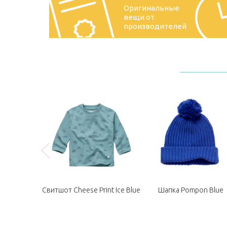
Оригинальные
вещи от
производителей
a Blue
Свитшот Cheese Print Ice Blue
Шапка Pompon Blue