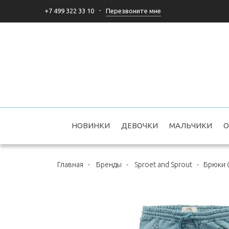
-
Перезвоните мне
+7 499 322 33 10
НОВИНКИ
ДЕВОЧКИ
МАЛЬЧИКИ
О
Главная
-
Бренды
-
Sproet and Sprout
-
Брюки C