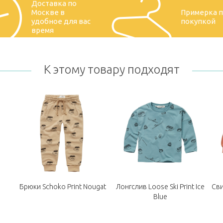
Доставка по
Москве в
Примерка 
удобное для вас
покупкой
время
К этому товару подходят
Брюки Schoko Print Nougat
Лонгслив Loose Ski Print Ice
Сви
Blue