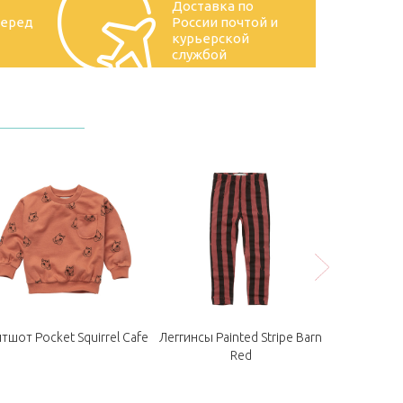
Доставка по
перед
России почтой и
курьерской
службой
тшот Pocket Squirrel Cafe
Леггинсы Painted Stripe Barn
Кардиган Sw
Red