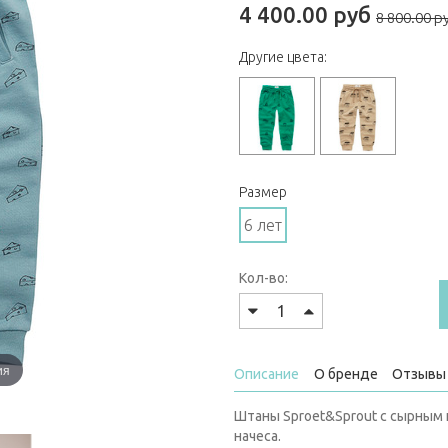
4 400.00 руб
8 800.00 р
Другие цвета:
Размер
6 лет
Кол-во:
ия
Описание
О бренде
Отзывы 
Штаны Sproet&Sprout с сырным 
начеса.