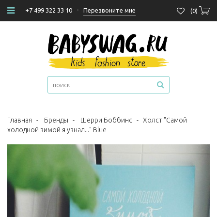
-
Перезвоните мне
+7 499 322 33 10
(
0
)
Главная
-
Бренды
-
Шерри Боббинс
-
Холст "Самой
холодной зимой я узнал..." Blue