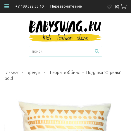
-
Перезвоните мне
+7 499 322 33 10
(
0
)
Главная
-
Бренды
-
Шерри Боббинс
-
Подушка "Стрелы"
Gold