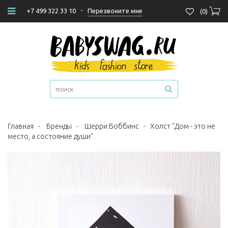
-
Перезвоните мне
+7 499 322 33 10
(
0
)
Главная
-
Бренды
-
Шерри Боббинс
-
Холст "Дом - это не
место, а состояние души"