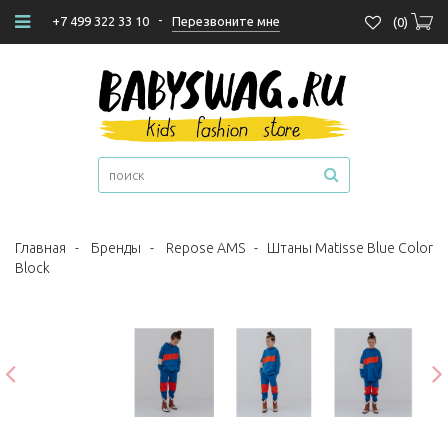
-
Перезвоните мне
+7 499 322 33 10
(
0
)
Главная
-
Бренды
-
Repose AMS
-
Штаны Matisse Blue Color
Block