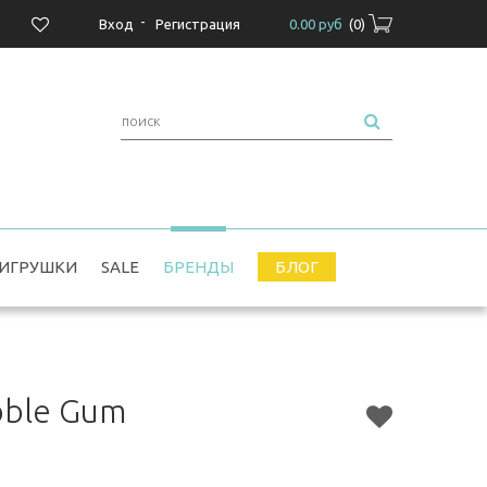
-
Вход
Регистрация
0.00 руб
(
0
)
ИГРУШКИ
SALE
БРЕНДЫ
БЛОГ
bble Gum