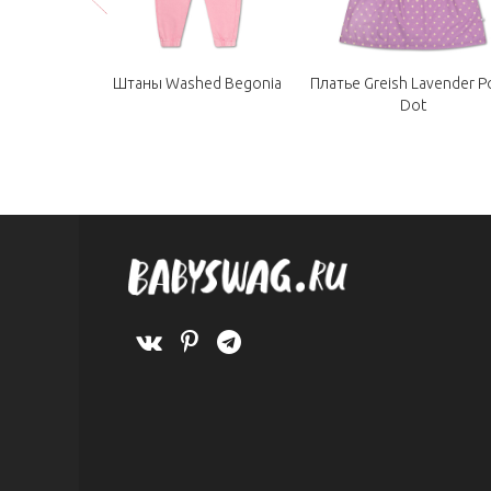
Штаны Washed Begonia
Платье Greish Lavender P
Dot