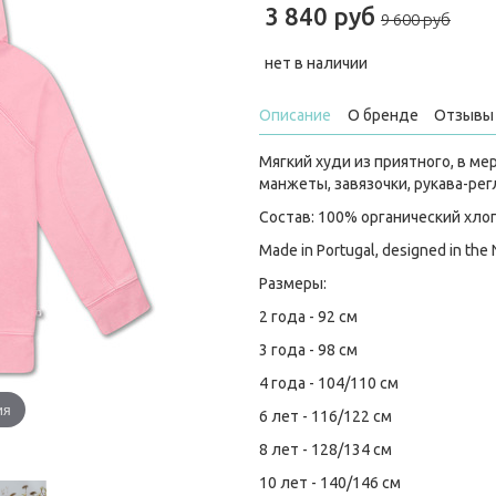
3 840 руб
9 600 руб
нет в наличии
Описание
О бренде
Отзывы 
Мягкий худи из приятного, в ме
манжеты, завязочки, рукава-рег
Состав: 100% органический хло
Made in Portugal, designed in the
Размеры:
2 года - 92 см
3 года - 98 см
4 года - 104/110 см
ия
6 лет - 116/122 см
8 лет - 128/134 см
10 лет - 140/146 см