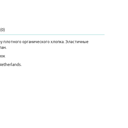
(0)
ру плотного органического хлопка. Эластичные
лан.
пок
 Netherlands.