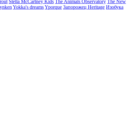
rout
Stella McCartney Kids
The Animals Observatory
The New
ynken
Yokka's dreams
Yporque
Запорожец Heritage
Изобука