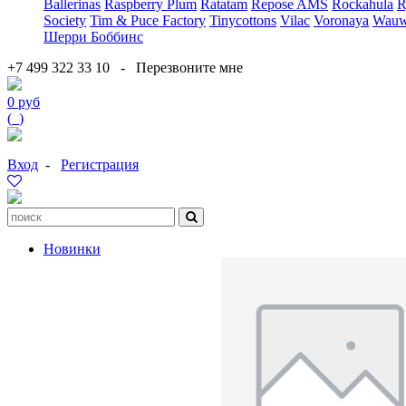
Ballerinas
Raspberry Plum
Ratatam
Repose AMS
Rockahula
R
Society
Tim & Puce Factory
Tinycottons
Vilac
Voronaya
Wauw
Шерри Боббинс
+7 499 322 33 10
-
Перезвоните мне
0 руб
(
0
)
Вход
-
Регистрация
Новинки