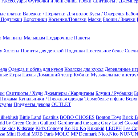
а
Аксессуары
Футболки и лонгсливы
Юбки
Свитшоты / Джемпе
ые платки
Варежки / Перчатки
Для волос
Бусы / Ожерелья
Бабоч
/ Подтяжки
Воротники
Косынки/Повязки
Маски
Броши / Значки
и
Магниты
Малышам
Подарочные Пакеты
у
Холсты
Принты для детской
Подушки
Постельное белье
Свечи
 еда
Одежда и обувь для кукол
Коляски для кукол
Деревянные иг
ьные Игры
Пазлы
Домашний театр
Кубики
Музыкальные инстру
вы
Свитшоты / Худи
Джемперы / Кардиганы
Блузки / Рубашки
Б
Пижама
Купальники / Пляжная одежда
Термобелье и флис
Верхн
суары
Предметы декора
OUTLET
illieblush
Bittle Land
Boatilus
BOBO CHOSES
Bonton Toys
Brick-
rld by Green Cotton
Gallucci
Gardner and the gang
Gray Label
Gosoa
like kids
Kidscase
Kid's Concept
Ko-Ko-Ko
Kukukid
LEOPH
Les Coy
ssa
Mini Rodini
MOB Paris
MOLO
MP Denmark
Nico.Nico
NUNU