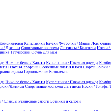
Комбинезоны
Купальники
Блузки
Футболки / Майки
Лонгсливы
и / Джинсы
Спортивные костюмы
Леггинсы / Колготки
Носки /
дника
Татуировки
Обувь
Для мам
оди
Нижнее белье / Халаты
Купальники / Пляжная одежда
Комби
леты
Платья/Сарафаны
Особенные платья
Юбки
Шорты
Брюки /
рхняя одежда
Горнолыжные Комплекты
оди
Нижнее белье / Халаты
Купальники / Пляжная одежда
Комби
рюки/Джинсы
Спортивные костюмы
Леггинсы
Носки / Гольфы
 / Сланцы
Резиновые сапоги
Ботинки и сапоги