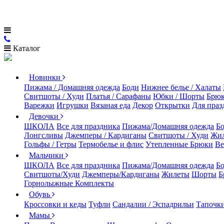
Каталог
Новинки
Пижама / Домашняя одежда
Боди
Нижнее белье / Халаты
Свитшоты / Худи
Платья / Сарафаны
Юбки / Шорты
Брюк
Варежки
Игрушки
Вязаная еда
Декор
Открытки
Для праз
Девочки
ШКОЛА
Все для праздника
Пижама/Домашняя одежда
Б
Лонгсливы
Джемперы / Кардиганы
Свитшоты / Худи
Жи
Гольфы / Гетры
Термобелье и флис
Утепленные Брюки
Ве
Мальчики
ШКОЛА
Все для праздника
Пижама/Домашняя одежда
Б
Свитшоты/Худи
Джемперы/Кардиганы
Жилеты
Шорты
Б
Горнолыжные Комплекты
Обувь
Кроссовки и кеды
Туфли
Сандалии / Эспадрильи
Тапочки
Мамы