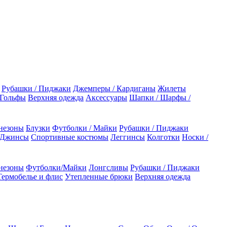
Рубашки / Пиджаки
Джемперы / Кардиганы
Жилеты
 Гольфы
Верхняя одежда
Аксессуары
Шапки / Шарфы /
незоны
Блузки
Футболки / Майки
Рубашки / Пиджаки
 Джинсы
Спортивные костюмы
Леггинсы
Колготки
Носки /
незоны
Футболки/Майки
Лонгсливы
Рубашки / Пиджаки
Термобелье и флис
Утепленные брюки
Верхняя одежда