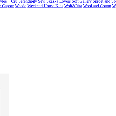
ylee + Cru
Serendipity
Sevi
Skazka Lovers
Soft Gallery
Sproet and Sp
 Capow
Weedo
Weekend House Kids
Wolf&Rita
Wool and Cotton
W