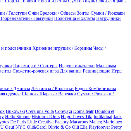
ры
Шорты / Брюки
Носки и гетры
Сумки
Обувь
Очки / Оправы
ки / Галстуки
Очки
Брелоки / Обвесы
Зонты
Сумки / Рюкзаки
Прорезыватели / Грызунки
Полотенца и халаты
Нагрудники
 и подсвечники
Хранение игрушек / Корзины
Часы /
рушки
Пирамидки / Сортеры
Игрушки-каталки
Малышам
менты
Сюжетно-ролевая игра
Для ванны
Развивающие Игры
рюки / Джинсы
Леггинсы / Колготки
Боди / Комбинезоны
яя одежда
Шапки / Шарфы / Варежки
Сумки / Рюкзаки /
Box
Bukowski
C'era una volta
Coreyagi
Doma teatr
Doudou et
ky
Hello Simone
Histoire d'Ours
Hugo Loves Tiki
Indikidual
Jack
otes De Paris
Little Creative Factory
Macarons
Maileg
Marioinex
NU
Oeuf NYC
Oli&Carol
Olivio & Co
Olli Ella
Playforever
Pretty