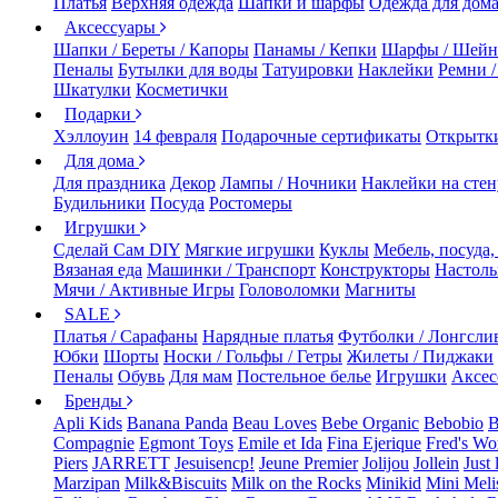
Платья
Верхняя одежда
Шапки и шарфы
Одежда для дом
Аксессуары
Шапки / Береты / Капоры
Панамы / Кепки
Шарфы / Шейн
Пеналы
Бутылки для воды
Татуировки
Наклейки
Ремни 
Шкатулки
Косметички
Подарки
Хэллоуин
14 февраля
Подарочные сертификаты
Открытк
Для дома
Для праздника
Декор
Лампы / Ночники
Наклейки на стен
Будильники
Посуда
Ростомеры
Игрушки
Сделай Сам DIY
Мягкие игрушки
Куклы
Мебель, посуда,
Вязаная еда
Машинки / Транспорт
Конструкторы
Настол
Мячи / Активные Игры
Головоломки
Магниты
SALE
Платья / Сарафаны
Нарядные платья
Футболки / Лонгсли
Юбки
Шорты
Носки / Гольфы / Гетры
Жилеты / Пиджаки
Пеналы
Обувь
Для мам
Постельное белье
Игрушки
Аксес
Бренды
Apli Kids
Banana Panda
Beau Loves
Bebe Organic
Bebobio
B
Compagnie
Egmont Toys
Emile et Ida
Fina Ejerique
Fred's Wo
Piers
JARRETT
Jesuisencp!
Jeune Premier
Jolijou
Jollein
Just 
Marzipan
Milk&Biscuits
Milk on the Rocks
Minikid
Mini Meli