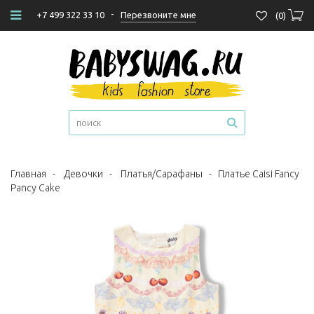
-
Перезвоните мне
+7 499 322 33 10
(
0
)
Главная
-
Девочки
-
Платья/Сарафаны
-
Платье Caisi Fancy
Pancy Cake