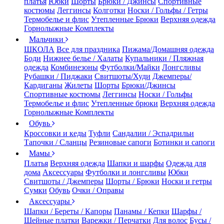
платья
Юбки
Шорты
Брюки / Джинсы
Спортивные
костюмы
Леггинсы
Колготки
Носки / Гольфы / Гетры
Термобелье и флис
Утепленные Брюки
Верхняя одежда
Горнолыжные Комплекты
Мальчики
ШКОЛА
Все для праздника
Пижама/Домашняя одежда
Боди
Нижнее белье / Халаты
Купальники / Пляжная
одежда
Комбинезоны
Футболки/Майки
Лонгсливы
Рубашки / Пиджаки
Свитшоты/Худи
Джемперы/
Кардиганы
Жилеты
Шорты
Брюки/Джинсы
Спортивные костюмы
Леггинсы
Носки / Гольфы
Термобелье и флис
Утепленные брюки
Верхняя одежда
Горнолыжные Комплекты
Обувь
Кроссовки и кеды
Туфли
Сандалии / Эспадрильи
Тапочки / Сланцы
Резиновые сапоги
Ботинки и сапоги
Мамы
Платья
Верхняя одежда
Шапки и шарфы
Одежда для
дома
Аксессуары
Футболки и лонгсливы
Юбки
Свитшоты / Джемперы
Шорты / Брюки
Носки и гетры
Сумки
Обувь
Очки / Оправы
Аксессуары
Шапки / Береты / Капоры
Панамы / Кепки
Шарфы /
Шейные платки
Варежки / Перчатки
Для волос
Бусы /