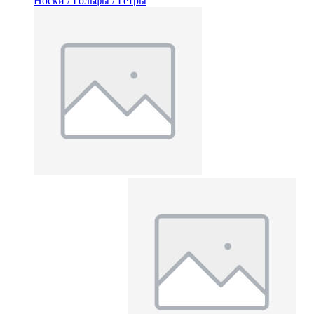
Носки / Гольфы / Гетры