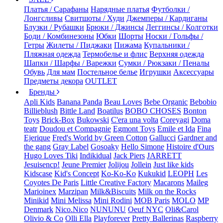
Платья / Сарафаны
Нарядные платья
Футболки /
Лонгсливы
Свитшоты / Худи
Джемперы / Кардиганы
Блузки / Рубашки
Брюки / Джинсы
Леггинсы / Колготки
Боди / Комбинезоны
Юбки
Шорты
Носки / Гольфы /
Гетры
Жилеты / Пиджаки
Пижама
Купальники /
Пляжная одежда
Термобелье и флис
Верхняя одежда
Шапки / Шарфы / Варежки
Сумки / Рюкзаки / Пеналы
Обувь
Для мам
Постельное белье
Игрушки
Аксессуары
Предметы декора
OUTLET
Бренды
Apli Kids
Banana Panda
Beau Loves
Bebe Organic
Bebobio
Billieblush
Bittle Land
Boatilus
BOBO CHOSES
Bonton
Toys
Brick-Box
Bukowski
C'era una volta
Coreyagi
Doma
teatr
Doudou et Compagnie
Egmont Toys
Emile et Ida
Fina
Ejerique
Fred's World by Green Cotton
Gallucci
Gardner and
the gang
Gray Label
Gosoaky
Hello Simone
Histoire d'Ours
Hugo Loves Tiki
Indikidual
Jack Piers
JARRETT
Jesuisencp!
Jeune Premier
Jolijou
Jollein
Just like kids
Kidscase
Kid's Concept
Ko-Ko-Ko
Kukukid
LEOPH
Les
Coyotes De Paris
Little Creative Factory
Macarons
Maileg
Marioinex
Marzipan
Milk&Biscuits
Milk on the Rocks
Minikid
Mini Melissa
Mini Rodini
MOB Paris
MOLO
MP
Denmark
Nico.Nico
NUNUNU
Oeuf NYC
Oli&Carol
Olivio & Co
Olli Ella
Playforever
Pretty Ballerinas
Raspberry