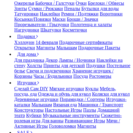
Ожерелья
Бабочки / Галстуки
Очки
Брелоки / Обвесы
Зонты
Сумки / Рюкзаки
Пеналы
Бутылки для воды
Татуировки
Наклейки
Ремни / Подтяжки
Воротники
Косынки/Повязки
Маски
Броши / Значки
Прорезыватели / Грызунки
Полотенца и халаты
Нагрудники
Шкатулки
Косметички
Подарки
Хэллоуин
14 февраля
Подарочные сертификаты
Открытки
Магниты
Малышам
Подарочные Пакеты
Для дома
Для праздника
Декор
Лампы / Ночники
Наклейки на
стену
Холсты
Принты для детской
Подушки
Постельное
белье
Свечи и подсвечники
Хранение игрушек /
Корзины
Часы / Будильники
Посуда
Ростомеры
Игрушки
Сделай Сам DIY
Мягкие игрушки
Куклы
Мебель,
посуда, еда
Одежда и обувь для кукол
Коляски для кукол
Деревянные игрушки
Пирамидки / Сортеры
Игрушки-
каталки
Малышам
Вязаная еда
Машинки / Транспорт
Конструкторы
Настольные Игры
Пазлы
Домашний
театр
Кубики
Музыкальные инструменты
Сюжетно-
ролевая игра
Для ванны
Развивающие Игры
Мячи /
Активные Игры
Головоломки
Магниты
SALE