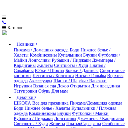
Каталог
Новинки
Пижама / Домашняя одежда
Боди
Нижнее белье /
Халаты
Комбинезоны
Купальники
Блузки
Футболки /
Майки
Лонгсливы
Рубашки / Пиджаки
Джемперы /
Кардиганы
Жилеты
Свитшоты / Худи
Платья /
Сарафаны
Юбки / Шорты
Брюки / Джинсы
Спортивные
костюмы
Леггинсы / Колготки
Носки / Гольфы
Верхняя
одежда
Аксессуары
Шапки / Шарфы / Варежки
Игрушки
Вязаная еда
Декор
Открытки
Для праздника
Татуировки
Обувь
Для мам
Девочки
ШКОЛА
Все для праздника
Пижама/Домашняя одежда
Боди
Нижнее белье / Халаты
Купальники / Пляжная
одежда
Комбинезоны
Блузки
Футболки / Майки
Рубашки / Пиджаки
Лонгсливы
Джемперы / Кардиганы
Свитшоты / Худи
Жилеты
Платья/Сарафаны
Особенные