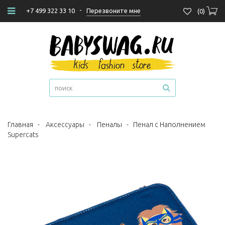
-
Перезвоните мне
+7 499 322 33 10
(
0
)
Главная
-
Аксессуары
-
Пеналы
-
Пенал с Наполнением
Supercats