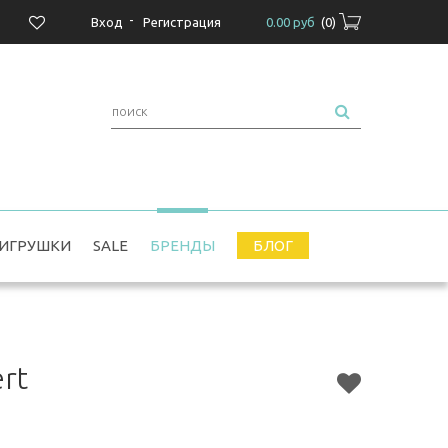
-
Вход
Регистрация
0.00 руб
(
0
)
ИГРУШКИ
SALE
БРЕНДЫ
БЛОГ
rt