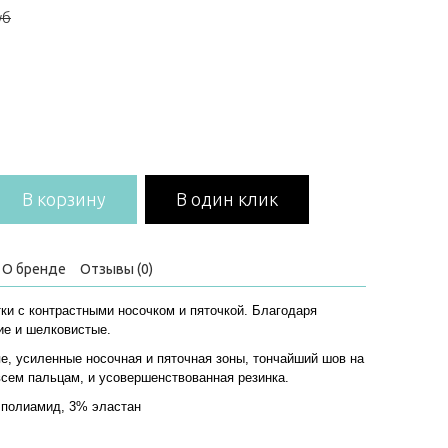
уб
В корзину
В один клик
О бренде
Отзывы (0)
ки с контрастными носочком и пяточкой. Благодаря
ие и шелковистые.
е, усиленные носочная и пяточная зоны, тончайший шов на
сем пальцам, и усовершенствованная резинка.
 полиамид, 3% эластан