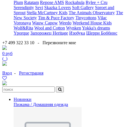
Plum
Ratatam
Repose AMS
Rockahula
Rylee + Cru
Serendipity
Sevi
Skazka Lovers
Soft Gallery
Sproet and
Sprout
Stella McCartney Kids
The Animals Observatory
The
New Society
Tim & Puce Factory
Tinycottons
Vilac
Voronaya
Wauw Capow
Weedo
Weekend House Kids
Wolf&Rita
Wool and Cotton
Wynken
Yokka's dreams
Yporque
Запорожец Heritage
Изобука
Шерри Боббинс
+7 499 322 33 10
-
Перезвоните мне
0 руб
(
0
)
Вход
-
Регистрация
Новинки
Пижама / Домашняя одежда