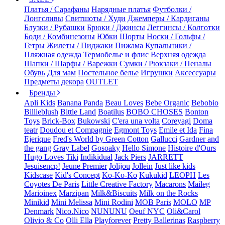
Платья / Сарафаны
Нарядные платья
Футболки /
Лонгсливы
Свитшоты / Худи
Джемперы / Кардиганы
Блузки / Рубашки
Брюки / Джинсы
Леггинсы / Колготки
Боди / Комбинезоны
Юбки
Шорты
Носки / Гольфы /
Гетры
Жилеты / Пиджаки
Пижама
Купальники /
Пляжная одежда
Термобелье и флис
Верхняя одежда
Шапки / Шарфы / Варежки
Сумки / Рюкзаки / Пеналы
Обувь
Для мам
Постельное белье
Игрушки
Аксессуары
Предметы декора
OUTLET
Бренды
Apli Kids
Banana Panda
Beau Loves
Bebe Organic
Bebobio
Billieblush
Bittle Land
Boatilus
BOBO CHOSES
Bonton
Toys
Brick-Box
Bukowski
C'era una volta
Coreyagi
Doma
teatr
Doudou et Compagnie
Egmont Toys
Emile et Ida
Fina
Ejerique
Fred's World by Green Cotton
Gallucci
Gardner and
the gang
Gray Label
Gosoaky
Hello Simone
Histoire d'Ours
Hugo Loves Tiki
Indikidual
Jack Piers
JARRETT
Jesuisencp!
Jeune Premier
Jolijou
Jollein
Just like kids
Kidscase
Kid's Concept
Ko-Ko-Ko
Kukukid
LEOPH
Les
Coyotes De Paris
Little Creative Factory
Macarons
Maileg
Marioinex
Marzipan
Milk&Biscuits
Milk on the Rocks
Minikid
Mini Melissa
Mini Rodini
MOB Paris
MOLO
MP
Denmark
Nico.Nico
NUNUNU
Oeuf NYC
Oli&Carol
Olivio & Co
Olli Ella
Playforever
Pretty Ballerinas
Raspberry