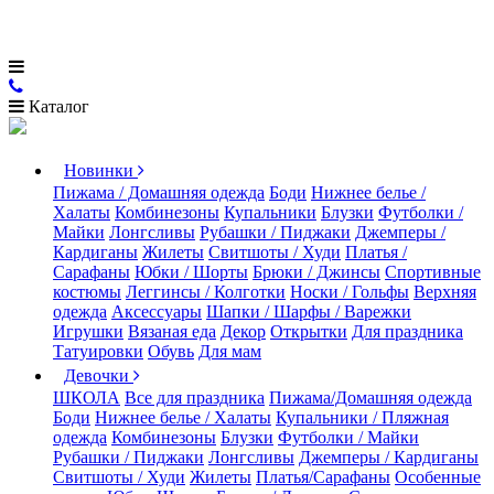
Каталог
Новинки
Пижама / Домашняя одежда
Боди
Нижнее белье /
Халаты
Комбинезоны
Купальники
Блузки
Футболки /
Майки
Лонгсливы
Рубашки / Пиджаки
Джемперы /
Кардиганы
Жилеты
Свитшоты / Худи
Платья /
Сарафаны
Юбки / Шорты
Брюки / Джинсы
Спортивные
костюмы
Леггинсы / Колготки
Носки / Гольфы
Верхняя
одежда
Аксессуары
Шапки / Шарфы / Варежки
Игрушки
Вязаная еда
Декор
Открытки
Для праздника
Татуировки
Обувь
Для мам
Девочки
ШКОЛА
Все для праздника
Пижама/Домашняя одежда
Боди
Нижнее белье / Халаты
Купальники / Пляжная
одежда
Комбинезоны
Блузки
Футболки / Майки
Рубашки / Пиджаки
Лонгсливы
Джемперы / Кардиганы
Свитшоты / Худи
Жилеты
Платья/Сарафаны
Особенные