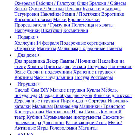
Ожерелья
Бабочки / Галстуки
Очки
Брелоки / Обвесы
Зонты
Сумки / Рюкзаки
Пеналы
Бутылки для воды
Татуировки
Наклейки
Ремни / Подтяжки
Воротники
Косынки/Повязки
Маски
Броши / Значки
Прорезыватели / Грызунки
Полотенца и халаты
Нагрудники
Шкатулки
Косметички
Подарки
Хэллоуин
14 февраля
Подарочные сертификаты
Открытки
Магниты
Малышам
Подарочные Пакеты
Для дома
Для праздника
Декор
Лампы / Ночники
Наклейки на
стену
Холсты
Принты для детской
Подушки
Постельное
белье
Свечи и подсвечники
Хранение игрушек /
Корзины
Часы / Будильники
Посуда
Ростомеры
Игрушки
Сделай Сам DIY
Мягкие игрушки
Куклы
Мебель,
посуда, еда
Одежда и обувь для кукол
Коляски для кукол
Деревянные игрушки
Пирамидки / Сортеры
Игрушки-
каталки
Малышам
Вязаная еда
Машинки / Транспорт
Конструкторы
Настольные Игры
Пазлы
Домашний
театр
Кубики
Музыкальные инструменты
Сюжетно-
ролевая игра
Для ванны
Развивающие Игры
Мячи /
Активные Игры
Головоломки
Магниты
SALE