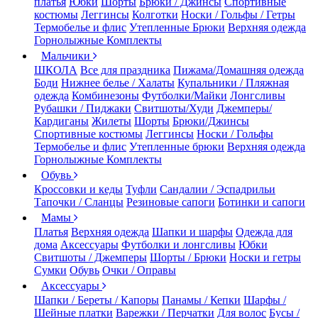
платья
Юбки
Шорты
Брюки / Джинсы
Спортивные
костюмы
Леггинсы
Колготки
Носки / Гольфы / Гетры
Термобелье и флис
Утепленные Брюки
Верхняя одежда
Горнолыжные Комплекты
Мальчики
ШКОЛА
Все для праздника
Пижама/Домашняя одежда
Боди
Нижнее белье / Халаты
Купальники / Пляжная
одежда
Комбинезоны
Футболки/Майки
Лонгсливы
Рубашки / Пиджаки
Свитшоты/Худи
Джемперы/
Кардиганы
Жилеты
Шорты
Брюки/Джинсы
Спортивные костюмы
Леггинсы
Носки / Гольфы
Термобелье и флис
Утепленные брюки
Верхняя одежда
Горнолыжные Комплекты
Обувь
Кроссовки и кеды
Туфли
Сандалии / Эспадрильи
Тапочки / Сланцы
Резиновые сапоги
Ботинки и сапоги
Мамы
Платья
Верхняя одежда
Шапки и шарфы
Одежда для
дома
Аксессуары
Футболки и лонгсливы
Юбки
Свитшоты / Джемперы
Шорты / Брюки
Носки и гетры
Сумки
Обувь
Очки / Оправы
Аксессуары
Шапки / Береты / Капоры
Панамы / Кепки
Шарфы /
Шейные платки
Варежки / Перчатки
Для волос
Бусы /