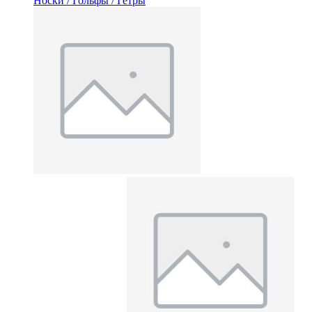
Носки / Гольфы / Гетры