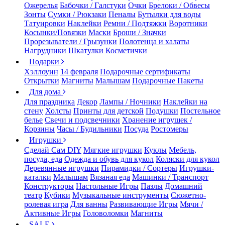
Ожерелья
Бабочки / Галстуки
Очки
Брелоки / Обвесы
Зонты
Сумки / Рюкзаки
Пеналы
Бутылки для воды
Татуировки
Наклейки
Ремни / Подтяжки
Воротники
Косынки/Повязки
Маски
Броши / Значки
Прорезыватели / Грызунки
Полотенца и халаты
Нагрудники
Шкатулки
Косметички
Подарки
Хэллоуин
14 февраля
Подарочные сертификаты
Открытки
Магниты
Малышам
Подарочные Пакеты
Для дома
Для праздника
Декор
Лампы / Ночники
Наклейки на
стену
Холсты
Принты для детской
Подушки
Постельное
белье
Свечи и подсвечники
Хранение игрушек /
Корзины
Часы / Будильники
Посуда
Ростомеры
Игрушки
Сделай Сам DIY
Мягкие игрушки
Куклы
Мебель,
посуда, еда
Одежда и обувь для кукол
Коляски для кукол
Деревянные игрушки
Пирамидки / Сортеры
Игрушки-
каталки
Малышам
Вязаная еда
Машинки / Транспорт
Конструкторы
Настольные Игры
Пазлы
Домашний
театр
Кубики
Музыкальные инструменты
Сюжетно-
ролевая игра
Для ванны
Развивающие Игры
Мячи /
Активные Игры
Головоломки
Магниты
SALE