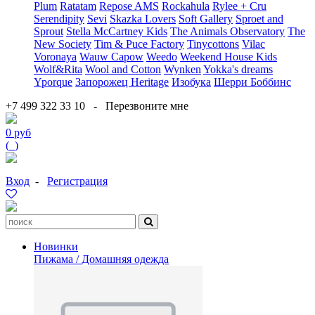
Plum
Ratatam
Repose AMS
Rockahula
Rylee + Cru
Serendipity
Sevi
Skazka Lovers
Soft Gallery
Sproet and
Sprout
Stella McCartney Kids
The Animals Observatory
The
New Society
Tim & Puce Factory
Tinycottons
Vilac
Voronaya
Wauw Capow
Weedo
Weekend House Kids
Wolf&Rita
Wool and Cotton
Wynken
Yokka's dreams
Yporque
Запорожец Heritage
Изобука
Шерри Боббинс
+7 499 322 33 10
-
Перезвоните мне
0 руб
(
0
)
Вход
-
Регистрация
Новинки
Пижама / Домашняя одежда