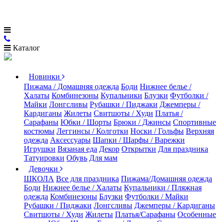
Каталог
Новинки
Пижама / Домашняя одежда
Боди
Нижнее белье /
Халаты
Комбинезоны
Купальники
Блузки
Футболки /
Майки
Лонгсливы
Рубашки / Пиджаки
Джемперы /
Кардиганы
Жилеты
Свитшоты / Худи
Платья /
Сарафаны
Юбки / Шорты
Брюки / Джинсы
Спортивные
костюмы
Леггинсы / Колготки
Носки / Гольфы
Верхняя
одежда
Аксессуары
Шапки / Шарфы / Варежки
Игрушки
Вязаная еда
Декор
Открытки
Для праздника
Татуировки
Обувь
Для мам
Девочки
ШКОЛА
Все для праздника
Пижама/Домашняя одежда
Боди
Нижнее белье / Халаты
Купальники / Пляжная
одежда
Комбинезоны
Блузки
Футболки / Майки
Рубашки / Пиджаки
Лонгсливы
Джемперы / Кардиганы
Свитшоты / Худи
Жилеты
Платья/Сарафаны
Особенные