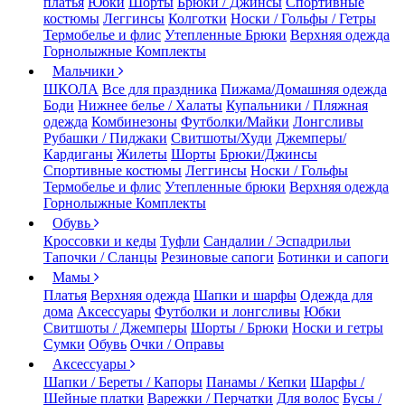
платья
Юбки
Шорты
Брюки / Джинсы
Спортивные
костюмы
Леггинсы
Колготки
Носки / Гольфы / Гетры
Термобелье и флис
Утепленные Брюки
Верхняя одежда
Горнолыжные Комплекты
Мальчики
ШКОЛА
Все для праздника
Пижама/Домашняя одежда
Боди
Нижнее белье / Халаты
Купальники / Пляжная
одежда
Комбинезоны
Футболки/Майки
Лонгсливы
Рубашки / Пиджаки
Свитшоты/Худи
Джемперы/
Кардиганы
Жилеты
Шорты
Брюки/Джинсы
Спортивные костюмы
Леггинсы
Носки / Гольфы
Термобелье и флис
Утепленные брюки
Верхняя одежда
Горнолыжные Комплекты
Обувь
Кроссовки и кеды
Туфли
Сандалии / Эспадрильи
Тапочки / Сланцы
Резиновые сапоги
Ботинки и сапоги
Мамы
Платья
Верхняя одежда
Шапки и шарфы
Одежда для
дома
Аксессуары
Футболки и лонгсливы
Юбки
Свитшоты / Джемперы
Шорты / Брюки
Носки и гетры
Сумки
Обувь
Очки / Оправы
Аксессуары
Шапки / Береты / Капоры
Панамы / Кепки
Шарфы /
Шейные платки
Варежки / Перчатки
Для волос
Бусы /