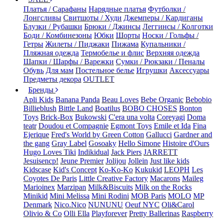
Платья / Сарафаны
Нарядные платья
Футболки /
Лонгсливы
Свитшоты / Худи
Джемперы / Кардиганы
Блузки / Рубашки
Брюки / Джинсы
Леггинсы / Колготки
Боди / Комбинезоны
Юбки
Шорты
Носки / Гольфы /
Гетры
Жилеты / Пиджаки
Пижама
Купальники /
Пляжная одежда
Термобелье и флис
Верхняя одежда
Шапки / Шарфы / Варежки
Сумки / Рюкзаки / Пеналы
Обувь
Для мам
Постельное белье
Игрушки
Аксессуары
Предметы декора
OUTLET
Бренды
Apli Kids
Banana Panda
Beau Loves
Bebe Organic
Bebobio
Billieblush
Bittle Land
Boatilus
BOBO CHOSES
Bonton
Toys
Brick-Box
Bukowski
C'era una volta
Coreyagi
Doma
teatr
Doudou et Compagnie
Egmont Toys
Emile et Ida
Fina
Ejerique
Fred's World by Green Cotton
Gallucci
Gardner and
the gang
Gray Label
Gosoaky
Hello Simone
Histoire d'Ours
Hugo Loves Tiki
Indikidual
Jack Piers
JARRETT
Jesuisencp!
Jeune Premier
Jolijou
Jollein
Just like kids
Kidscase
Kid's Concept
Ko-Ko-Ko
Kukukid
LEOPH
Les
Coyotes De Paris
Little Creative Factory
Macarons
Maileg
Marioinex
Marzipan
Milk&Biscuits
Milk on the Rocks
Minikid
Mini Melissa
Mini Rodini
MOB Paris
MOLO
MP
Denmark
Nico.Nico
NUNUNU
Oeuf NYC
Oli&Carol
Olivio & Co
Olli Ella
Playforever
Pretty Ballerinas
Raspberry