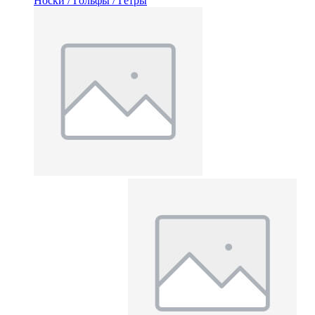
Носки / Гольфы / Гетры