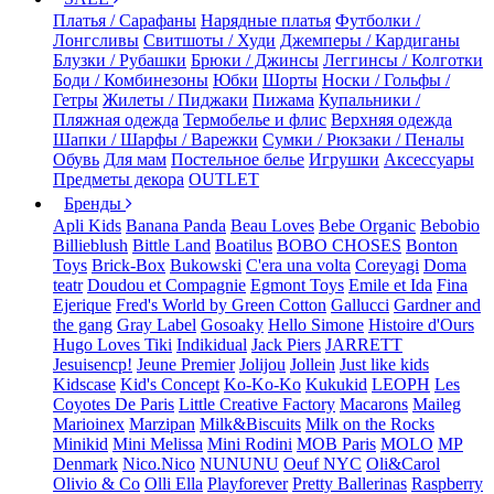
Платья / Сарафаны
Нарядные платья
Футболки /
Лонгсливы
Свитшоты / Худи
Джемперы / Кардиганы
Блузки / Рубашки
Брюки / Джинсы
Леггинсы / Колготки
Боди / Комбинезоны
Юбки
Шорты
Носки / Гольфы /
Гетры
Жилеты / Пиджаки
Пижама
Купальники /
Пляжная одежда
Термобелье и флис
Верхняя одежда
Шапки / Шарфы / Варежки
Сумки / Рюкзаки / Пеналы
Обувь
Для мам
Постельное белье
Игрушки
Аксессуары
Предметы декора
OUTLET
Бренды
Apli Kids
Banana Panda
Beau Loves
Bebe Organic
Bebobio
Billieblush
Bittle Land
Boatilus
BOBO CHOSES
Bonton
Toys
Brick-Box
Bukowski
C'era una volta
Coreyagi
Doma
teatr
Doudou et Compagnie
Egmont Toys
Emile et Ida
Fina
Ejerique
Fred's World by Green Cotton
Gallucci
Gardner and
the gang
Gray Label
Gosoaky
Hello Simone
Histoire d'Ours
Hugo Loves Tiki
Indikidual
Jack Piers
JARRETT
Jesuisencp!
Jeune Premier
Jolijou
Jollein
Just like kids
Kidscase
Kid's Concept
Ko-Ko-Ko
Kukukid
LEOPH
Les
Coyotes De Paris
Little Creative Factory
Macarons
Maileg
Marioinex
Marzipan
Milk&Biscuits
Milk on the Rocks
Minikid
Mini Melissa
Mini Rodini
MOB Paris
MOLO
MP
Denmark
Nico.Nico
NUNUNU
Oeuf NYC
Oli&Carol
Olivio & Co
Olli Ella
Playforever
Pretty Ballerinas
Raspberry