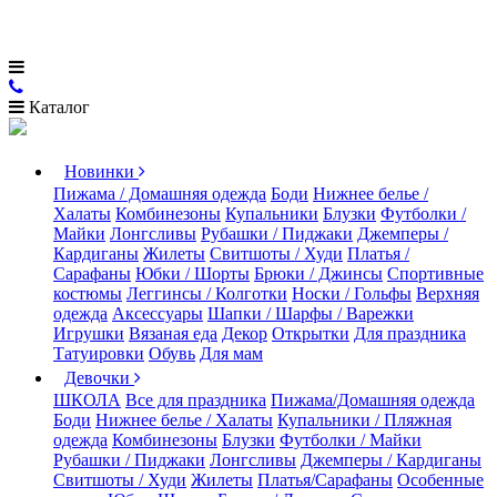
Каталог
Новинки
Пижама / Домашняя одежда
Боди
Нижнее белье /
Халаты
Комбинезоны
Купальники
Блузки
Футболки /
Майки
Лонгсливы
Рубашки / Пиджаки
Джемперы /
Кардиганы
Жилеты
Свитшоты / Худи
Платья /
Сарафаны
Юбки / Шорты
Брюки / Джинсы
Спортивные
костюмы
Леггинсы / Колготки
Носки / Гольфы
Верхняя
одежда
Аксессуары
Шапки / Шарфы / Варежки
Игрушки
Вязаная еда
Декор
Открытки
Для праздника
Татуировки
Обувь
Для мам
Девочки
ШКОЛА
Все для праздника
Пижама/Домашняя одежда
Боди
Нижнее белье / Халаты
Купальники / Пляжная
одежда
Комбинезоны
Блузки
Футболки / Майки
Рубашки / Пиджаки
Лонгсливы
Джемперы / Кардиганы
Свитшоты / Худи
Жилеты
Платья/Сарафаны
Особенные