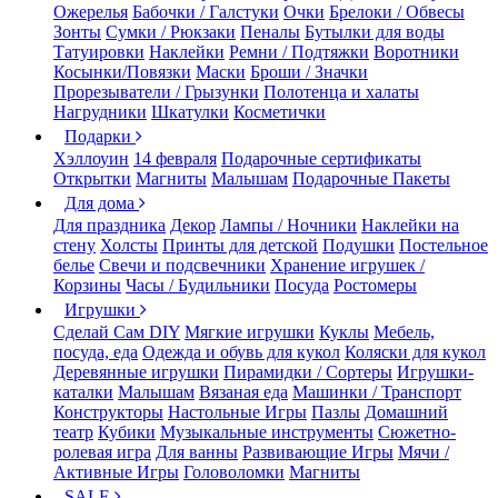
Ожерелья
Бабочки / Галстуки
Очки
Брелоки / Обвесы
Зонты
Сумки / Рюкзаки
Пеналы
Бутылки для воды
Татуировки
Наклейки
Ремни / Подтяжки
Воротники
Косынки/Повязки
Маски
Броши / Значки
Прорезыватели / Грызунки
Полотенца и халаты
Нагрудники
Шкатулки
Косметички
Подарки
Хэллоуин
14 февраля
Подарочные сертификаты
Открытки
Магниты
Малышам
Подарочные Пакеты
Для дома
Для праздника
Декор
Лампы / Ночники
Наклейки на
стену
Холсты
Принты для детской
Подушки
Постельное
белье
Свечи и подсвечники
Хранение игрушек /
Корзины
Часы / Будильники
Посуда
Ростомеры
Игрушки
Сделай Сам DIY
Мягкие игрушки
Куклы
Мебель,
посуда, еда
Одежда и обувь для кукол
Коляски для кукол
Деревянные игрушки
Пирамидки / Сортеры
Игрушки-
каталки
Малышам
Вязаная еда
Машинки / Транспорт
Конструкторы
Настольные Игры
Пазлы
Домашний
театр
Кубики
Музыкальные инструменты
Сюжетно-
ролевая игра
Для ванны
Развивающие Игры
Мячи /
Активные Игры
Головоломки
Магниты
SALE