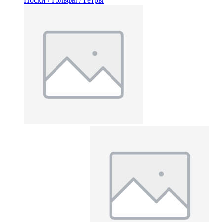
Носки / Гольфы / Гетры