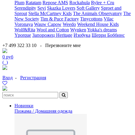
Plum
Ratatam
Repose AMS
Rockahula
Rylee + Cru
Serendipity
Sevi
Skazka Lovers
Soft Gallery
Sproet and
Sprout
Stella McCartney Kids
The Animals Observatory
The
New Society
Tim & Puce Factory
Tinycottons
Vilac
Voronaya
Wauw Capow
Weedo
Weekend House Kids
Wolf&Rita
Wool and Cotton
Wynken
Yokka's dreams
Yporque
Запорожец Heritage
Изобука
Шерри Боббинс
+7 499 322 33 10
-
Перезвоните мне
0 руб
(
0
)
Вход
-
Регистрация
Новинки
Пижама / Домашняя одежда