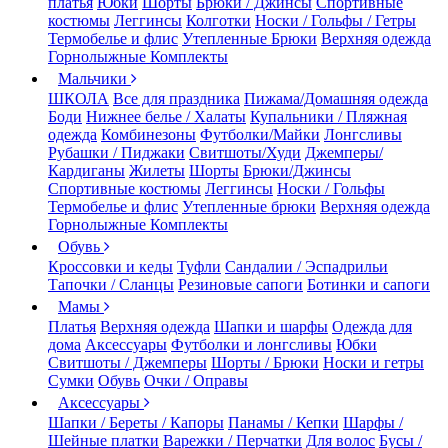
платья
Юбки
Шорты
Брюки / Джинсы
Спортивные
костюмы
Леггинсы
Колготки
Носки / Гольфы / Гетры
Термобелье и флис
Утепленные Брюки
Верхняя одежда
Горнолыжные Комплекты
Мальчики
ШКОЛА
Все для праздника
Пижама/Домашняя одежда
Боди
Нижнее белье / Халаты
Купальники / Пляжная
одежда
Комбинезоны
Футболки/Майки
Лонгсливы
Рубашки / Пиджаки
Свитшоты/Худи
Джемперы/
Кардиганы
Жилеты
Шорты
Брюки/Джинсы
Спортивные костюмы
Леггинсы
Носки / Гольфы
Термобелье и флис
Утепленные брюки
Верхняя одежда
Горнолыжные Комплекты
Обувь
Кроссовки и кеды
Туфли
Сандалии / Эспадрильи
Тапочки / Сланцы
Резиновые сапоги
Ботинки и сапоги
Мамы
Платья
Верхняя одежда
Шапки и шарфы
Одежда для
дома
Аксессуары
Футболки и лонгсливы
Юбки
Свитшоты / Джемперы
Шорты / Брюки
Носки и гетры
Сумки
Обувь
Очки / Оправы
Аксессуары
Шапки / Береты / Капоры
Панамы / Кепки
Шарфы /
Шейные платки
Варежки / Перчатки
Для волос
Бусы /