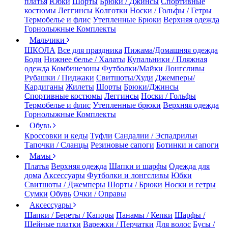
платья
Юбки
Шорты
Брюки / Джинсы
Спортивные
костюмы
Леггинсы
Колготки
Носки / Гольфы / Гетры
Термобелье и флис
Утепленные Брюки
Верхняя одежда
Горнолыжные Комплекты
Мальчики
ШКОЛА
Все для праздника
Пижама/Домашняя одежда
Боди
Нижнее белье / Халаты
Купальники / Пляжная
одежда
Комбинезоны
Футболки/Майки
Лонгсливы
Рубашки / Пиджаки
Свитшоты/Худи
Джемперы/
Кардиганы
Жилеты
Шорты
Брюки/Джинсы
Спортивные костюмы
Леггинсы
Носки / Гольфы
Термобелье и флис
Утепленные брюки
Верхняя одежда
Горнолыжные Комплекты
Обувь
Кроссовки и кеды
Туфли
Сандалии / Эспадрильи
Тапочки / Сланцы
Резиновые сапоги
Ботинки и сапоги
Мамы
Платья
Верхняя одежда
Шапки и шарфы
Одежда для
дома
Аксессуары
Футболки и лонгсливы
Юбки
Свитшоты / Джемперы
Шорты / Брюки
Носки и гетры
Сумки
Обувь
Очки / Оправы
Аксессуары
Шапки / Береты / Капоры
Панамы / Кепки
Шарфы /
Шейные платки
Варежки / Перчатки
Для волос
Бусы /