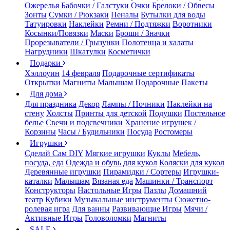
Ожерелья
Бабочки / Галстуки
Очки
Брелоки / Обвесы
Зонты
Сумки / Рюкзаки
Пеналы
Бутылки для воды
Татуировки
Наклейки
Ремни / Подтяжки
Воротники
Косынки/Повязки
Маски
Броши / Значки
Прорезыватели / Грызунки
Полотенца и халаты
Нагрудники
Шкатулки
Косметички
Подарки
Хэллоуин
14 февраля
Подарочные сертификаты
Открытки
Магниты
Малышам
Подарочные Пакеты
Для дома
Для праздника
Декор
Лампы / Ночники
Наклейки на
стену
Холсты
Принты для детской
Подушки
Постельное
белье
Свечи и подсвечники
Хранение игрушек /
Корзины
Часы / Будильники
Посуда
Ростомеры
Игрушки
Сделай Сам DIY
Мягкие игрушки
Куклы
Мебель,
посуда, еда
Одежда и обувь для кукол
Коляски для кукол
Деревянные игрушки
Пирамидки / Сортеры
Игрушки-
каталки
Малышам
Вязаная еда
Машинки / Транспорт
Конструкторы
Настольные Игры
Пазлы
Домашний
театр
Кубики
Музыкальные инструменты
Сюжетно-
ролевая игра
Для ванны
Развивающие Игры
Мячи /
Активные Игры
Головоломки
Магниты
SALE