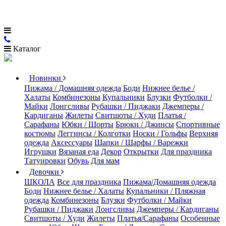
Каталог
Новинки
Пижама / Домашняя одежда
Боди
Нижнее белье /
Халаты
Комбинезоны
Купальники
Блузки
Футболки /
Майки
Лонгсливы
Рубашки / Пиджаки
Джемперы /
Кардиганы
Жилеты
Свитшоты / Худи
Платья /
Сарафаны
Юбки / Шорты
Брюки / Джинсы
Спортивные
костюмы
Леггинсы / Колготки
Носки / Гольфы
Верхняя
одежда
Аксессуары
Шапки / Шарфы / Варежки
Игрушки
Вязаная еда
Декор
Открытки
Для праздника
Татуировки
Обувь
Для мам
Девочки
ШКОЛА
Все для праздника
Пижама/Домашняя одежда
Боди
Нижнее белье / Халаты
Купальники / Пляжная
одежда
Комбинезоны
Блузки
Футболки / Майки
Рубашки / Пиджаки
Лонгсливы
Джемперы / Кардиганы
Свитшоты / Худи
Жилеты
Платья/Сарафаны
Особенные