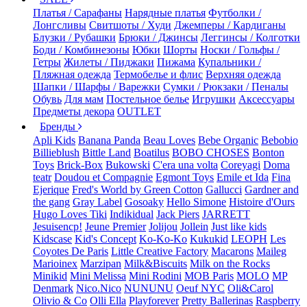
Платья / Сарафаны
Нарядные платья
Футболки /
Лонгсливы
Свитшоты / Худи
Джемперы / Кардиганы
Блузки / Рубашки
Брюки / Джинсы
Леггинсы / Колготки
Боди / Комбинезоны
Юбки
Шорты
Носки / Гольфы /
Гетры
Жилеты / Пиджаки
Пижама
Купальники /
Пляжная одежда
Термобелье и флис
Верхняя одежда
Шапки / Шарфы / Варежки
Сумки / Рюкзаки / Пеналы
Обувь
Для мам
Постельное белье
Игрушки
Аксессуары
Предметы декора
OUTLET
Бренды
Apli Kids
Banana Panda
Beau Loves
Bebe Organic
Bebobio
Billieblush
Bittle Land
Boatilus
BOBO CHOSES
Bonton
Toys
Brick-Box
Bukowski
C'era una volta
Coreyagi
Doma
teatr
Doudou et Compagnie
Egmont Toys
Emile et Ida
Fina
Ejerique
Fred's World by Green Cotton
Gallucci
Gardner and
the gang
Gray Label
Gosoaky
Hello Simone
Histoire d'Ours
Hugo Loves Tiki
Indikidual
Jack Piers
JARRETT
Jesuisencp!
Jeune Premier
Jolijou
Jollein
Just like kids
Kidscase
Kid's Concept
Ko-Ko-Ko
Kukukid
LEOPH
Les
Coyotes De Paris
Little Creative Factory
Macarons
Maileg
Marioinex
Marzipan
Milk&Biscuits
Milk on the Rocks
Minikid
Mini Melissa
Mini Rodini
MOB Paris
MOLO
MP
Denmark
Nico.Nico
NUNUNU
Oeuf NYC
Oli&Carol
Olivio & Co
Olli Ella
Playforever
Pretty Ballerinas
Raspberry