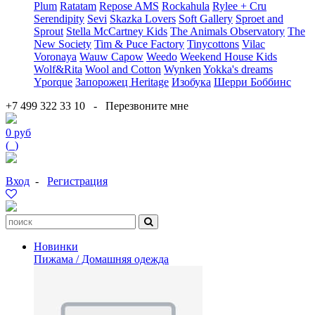
Plum
Ratatam
Repose AMS
Rockahula
Rylee + Cru
Serendipity
Sevi
Skazka Lovers
Soft Gallery
Sproet and
Sprout
Stella McCartney Kids
The Animals Observatory
The
New Society
Tim & Puce Factory
Tinycottons
Vilac
Voronaya
Wauw Capow
Weedo
Weekend House Kids
Wolf&Rita
Wool and Cotton
Wynken
Yokka's dreams
Yporque
Запорожец Heritage
Изобука
Шерри Боббинс
+7 499 322 33 10
-
Перезвоните мне
0 руб
(
0
)
Вход
-
Регистрация
Новинки
Пижама / Домашняя одежда