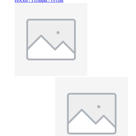
Носки / Гольфы / Гетры