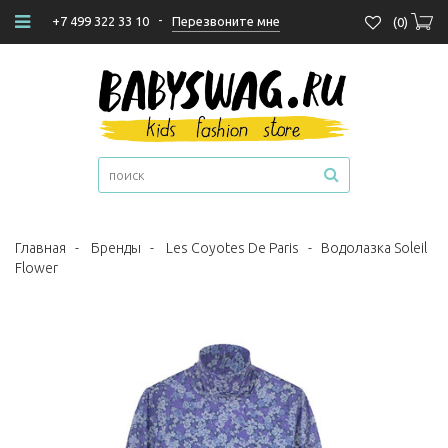
-
Перезвоните мне
+7 499 322 33 10
(
0
)
Главная
-
Бренды
-
Les Coyotes De Paris
-
Водолазка Soleil
Flower