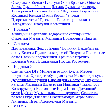
Ожерелья
Бабочки / Галстуки
Очки
Брелоки / Обвесы
Зонты
Сумки / Рюкзаки
Пеналы
Бутылки для воды
Татуировки
Наклейки
Ремни / Подтяжки
Воротники
Косынки/Повязки
Маски
Броши / Значки
Прорезыватели / Грызунки
Полотенца и халаты
Нагрудники
Шкатулки
Косметички
Подарки
Хэллоуин
14 февраля
Подарочные сертификаты
Открытки
Магниты
Малышам
Подарочные Пакеты
Для дома
Для праздника
Декор
Лампы / Ночники
Наклейки на
стену
Холсты
Принты для детской
Подушки
Постельное
белье
Свечи и подсвечники
Хранение игрушек /
Корзины
Часы / Будильники
Посуда
Ростомеры
Игрушки
Сделай Сам DIY
Мягкие игрушки
Куклы
Мебель,
посуда, еда
Одежда и обувь для кукол
Коляски для кукол
Деревянные игрушки
Пирамидки / Сортеры
Игрушки-
каталки
Малышам
Вязаная еда
Машинки / Транспорт
Конструкторы
Настольные Игры
Пазлы
Домашний
театр
Кубики
Музыкальные инструменты
Сюжетно-
ролевая игра
Для ванны
Развивающие Игры
Мячи /
Активные Игры
Головоломки
Магниты
SALE