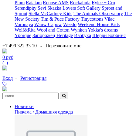
Plum
Ratatam
Repose AMS
Rockahula
Rylee + Cru
Serendipity
Sevi
Skazka Lovers
Soft Gallery
Sproet and
Sprout
Stella McCartney Kids
The Animals Observatory
The
New Society
Tim & Puce Factory
Tinycottons
Vilac
Voronaya
Wauw Capow
Weedo
Weekend House Kids
Wolf&Rita
Wool and Cotton
Wynken
Yokka's dreams
Yporque
Запорожец Heritage
Изобука
Шерри Боббинс
+7 499 322 33 10
-
Перезвоните мне
0 руб
(
0
)
Вход
-
Регистрация
Новинки
Пижама / Домашняя одежда