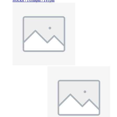
Носки / Гольфы / Гетры