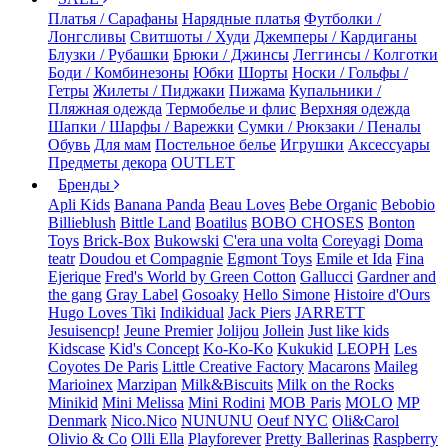
Платья / Сарафаны
Нарядные платья
Футболки /
Лонгсливы
Свитшоты / Худи
Джемперы / Кардиганы
Блузки / Рубашки
Брюки / Джинсы
Леггинсы / Колготки
Боди / Комбинезоны
Юбки
Шорты
Носки / Гольфы /
Гетры
Жилеты / Пиджаки
Пижама
Купальники /
Пляжная одежда
Термобелье и флис
Верхняя одежда
Шапки / Шарфы / Варежки
Сумки / Рюкзаки / Пеналы
Обувь
Для мам
Постельное белье
Игрушки
Аксессуары
Предметы декора
OUTLET
Бренды
Apli Kids
Banana Panda
Beau Loves
Bebe Organic
Bebobio
Billieblush
Bittle Land
Boatilus
BOBO CHOSES
Bonton
Toys
Brick-Box
Bukowski
C'era una volta
Coreyagi
Doma
teatr
Doudou et Compagnie
Egmont Toys
Emile et Ida
Fina
Ejerique
Fred's World by Green Cotton
Gallucci
Gardner and
the gang
Gray Label
Gosoaky
Hello Simone
Histoire d'Ours
Hugo Loves Tiki
Indikidual
Jack Piers
JARRETT
Jesuisencp!
Jeune Premier
Jolijou
Jollein
Just like kids
Kidscase
Kid's Concept
Ko-Ko-Ko
Kukukid
LEOPH
Les
Coyotes De Paris
Little Creative Factory
Macarons
Maileg
Marioinex
Marzipan
Milk&Biscuits
Milk on the Rocks
Minikid
Mini Melissa
Mini Rodini
MOB Paris
MOLO
MP
Denmark
Nico.Nico
NUNUNU
Oeuf NYC
Oli&Carol
Olivio & Co
Olli Ella
Playforever
Pretty Ballerinas
Raspberry