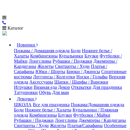
Каталог
Новинки
Пижама / Домашняя одежда
Боди
Нижнее белье /
Халаты
Комбинезоны
Купальники
Блузки
Футболки /
Майки
Лонгсливы
Рубашки / Пиджаки
Джемперы /
Кардиганы
Жилеты
Свитшоты / Худи
Платья /
Сарафаны
Юбки / Шорты
Брюки / Джинсы
Спортивные
костюмы
Леггинсы / Колготки
Носки / Гольфы
Верхняя
одежда
Аксессуары
Шапки / Шарфы / Варежки
Игрушки
Вязаная еда
Декор
Открытки
Для праздника
Татуировки
Обувь
Для мам
Девочки
ШКОЛА
Все для праздника
Пижама/Домашняя одежда
Боди
Нижнее белье / Халаты
Купальники / Пляжная
одежда
Комбинезоны
Блузки
Футболки / Майки
Рубашки / Пиджаки
Лонгсливы
Джемперы / Кардиганы
Свитшоты / Худи
Жилеты
Платья/Сарафаны
Особенные