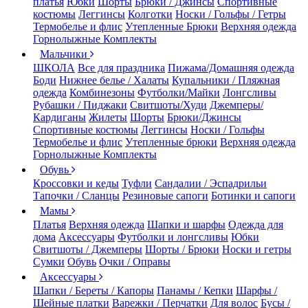
платья
Юбки
Шорты
Брюки / Джинсы
Спортивные
костюмы
Леггинсы
Колготки
Носки / Гольфы / Гетры
Термобелье и флис
Утепленные Брюки
Верхняя одежда
Горнолыжные Комплекты
Мальчики
ШКОЛА
Все для праздника
Пижама/Домашняя одежда
Боди
Нижнее белье / Халаты
Купальники / Пляжная
одежда
Комбинезоны
Футболки/Майки
Лонгсливы
Рубашки / Пиджаки
Свитшоты/Худи
Джемперы/
Кардиганы
Жилеты
Шорты
Брюки/Джинсы
Спортивные костюмы
Леггинсы
Носки / Гольфы
Термобелье и флис
Утепленные брюки
Верхняя одежда
Горнолыжные Комплекты
Обувь
Кроссовки и кеды
Туфли
Сандалии / Эспадрильи
Тапочки / Сланцы
Резиновые сапоги
Ботинки и сапоги
Мамы
Платья
Верхняя одежда
Шапки и шарфы
Одежда для
дома
Аксессуары
Футболки и лонгсливы
Юбки
Свитшоты / Джемперы
Шорты / Брюки
Носки и гетры
Сумки
Обувь
Очки / Оправы
Аксессуары
Шапки / Береты / Капоры
Панамы / Кепки
Шарфы /
Шейные платки
Варежки / Перчатки
Для волос
Бусы /