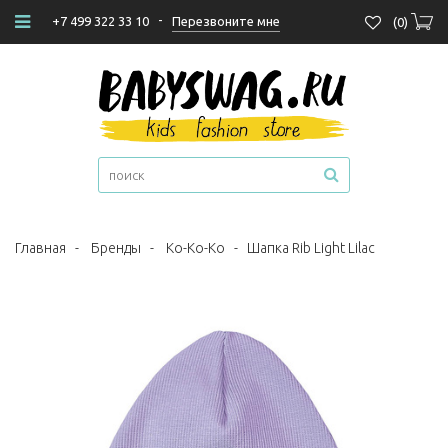
-
Перезвоните мне
+7 499 322 33 10
(
0
)
Главная
-
Бренды
-
Ko-Ko-Ko
-
Шапка Rib Light Lilac