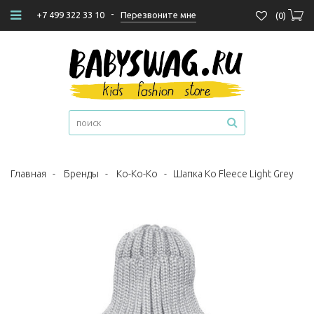
-
Перезвоните мне
+7 499 322 33 10
(
0
)
Главная
-
Бренды
-
Ko-Ko-Ko
-
Шапка Ko Fleece Light Grey