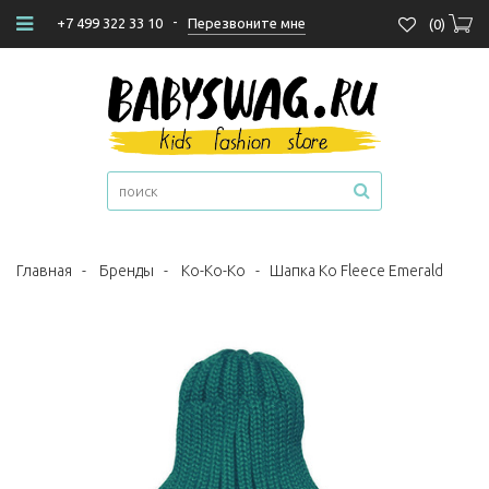
-
Перезвоните мне
+7 499 322 33 10
(
0
)
Главная
-
Бренды
-
Ko-Ko-Ko
-
Шапка Ko Fleece Emerald