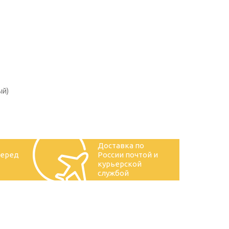
ый)
Доставка по
перед
России почтой и
курьерской
службой