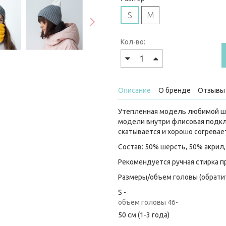
S
M
Кол-во:
Описание
О бренде
Отзывы 
Утепленная модель любимой ша
модели внутри флисовая подкл
скатывается и хорошо согревает
Состав: 50% шерсть, 50% акрил
Рекомендуется ручная стирка пр
Размеры/объем головы (обратит
S -
объем головы 46-
50 см (1-3 года)