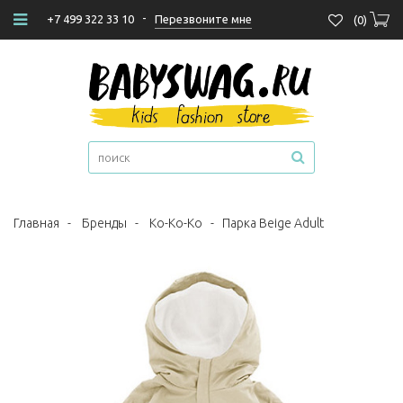
-
Перезвоните мне
+7 499 322 33 10
(
0
)
Главная
-
Бренды
-
Ko-Ko-Ko
-
Парка Beige Adult