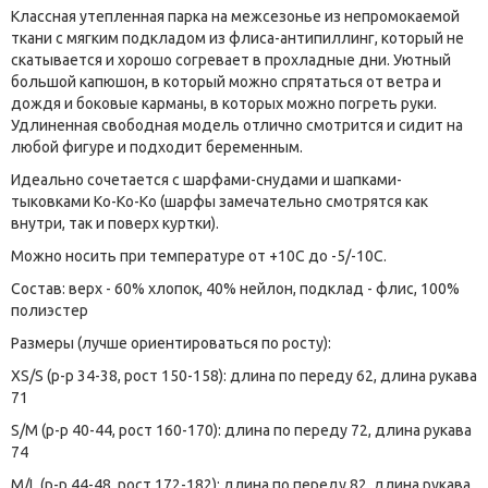
Классная утепленная парка на межсезонье из непромокаемой
ткани с мягким подкладом из флиса-антипиллинг, который не
скатывается и хорошо согревает в прохладные дни. Уютный
большой капюшон, в который можно спрятаться от ветра и
дождя и боковые карманы, в которых можно погреть руки.
Удлиненная свободная модель отлично смотрится и сидит на
любой фигуре и подходит беременным.
Идеально сочетается с шарфами-снудами и шапками-
тыковками Ko-Ko-Ko (шарфы замечательно смотрятся как
внутри, так и поверх куртки).
Можно носить при температуре от +10C до -5/-10С.
Состав: верх - 60% хлопок, 40% нейлон, подклад - флис, 100%
полиэстер
Размеры (лучше ориентироваться по росту):
XS/S (р-р 34-38, рост 150-158): длина по переду 62, длина рукава
71
S/М (р-р 40-44, рост 160-170): длина по переду 72, длина рукава
74
M/L (р-р 44-48, рост 172-182): длина по переду 82, длина рукава