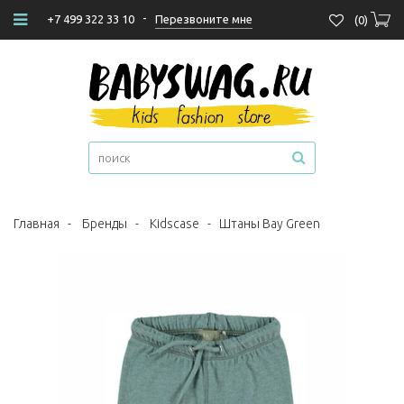
-
Перезвоните мне
+7 499 322 33 10
(
0
)
Главная
-
Бренды
-
Kidscase
-
Штаны Bay Green