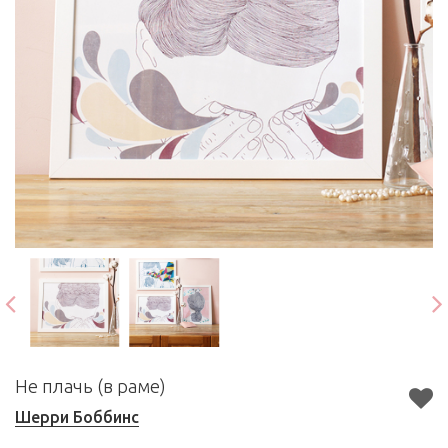
Не плачь (в раме)
Шерри Боббинс