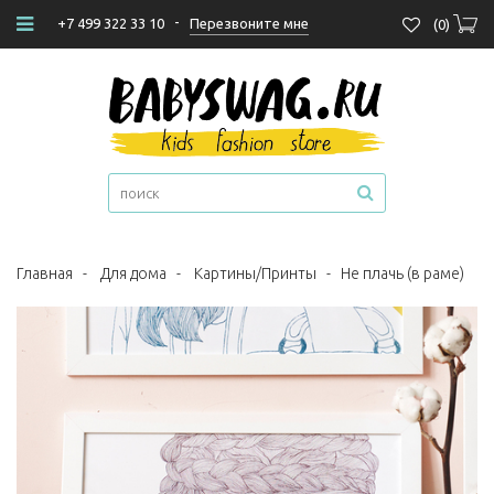
-
Перезвоните мне
+7 499 322 33 10
(
0
)
Главная
-
Для дома
-
Картины/Принты
-
Не плачь (в раме)