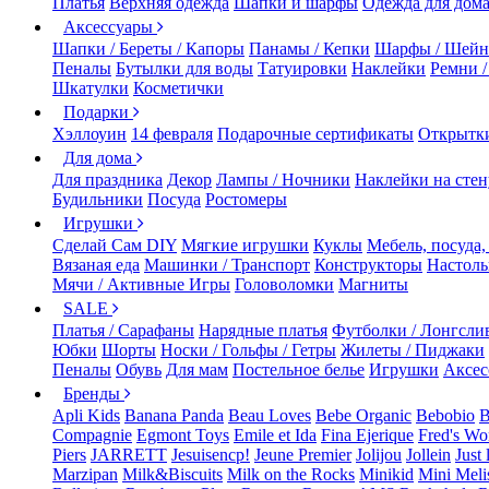
Платья
Верхняя одежда
Шапки и шарфы
Одежда для дом
Аксессуары
Шапки / Береты / Капоры
Панамы / Кепки
Шарфы / Шейн
Пеналы
Бутылки для воды
Татуировки
Наклейки
Ремни 
Шкатулки
Косметички
Подарки
Хэллоуин
14 февраля
Подарочные сертификаты
Открытк
Для дома
Для праздника
Декор
Лампы / Ночники
Наклейки на стен
Будильники
Посуда
Ростомеры
Игрушки
Сделай Сам DIY
Мягкие игрушки
Куклы
Мебель, посуда,
Вязаная еда
Машинки / Транспорт
Конструкторы
Настол
Мячи / Активные Игры
Головоломки
Магниты
SALE
Платья / Сарафаны
Нарядные платья
Футболки / Лонгсли
Юбки
Шорты
Носки / Гольфы / Гетры
Жилеты / Пиджаки
Пеналы
Обувь
Для мам
Постельное белье
Игрушки
Аксес
Бренды
Apli Kids
Banana Panda
Beau Loves
Bebe Organic
Bebobio
B
Compagnie
Egmont Toys
Emile et Ida
Fina Ejerique
Fred's Wo
Piers
JARRETT
Jesuisencp!
Jeune Premier
Jolijou
Jollein
Just 
Marzipan
Milk&Biscuits
Milk on the Rocks
Minikid
Mini Meli