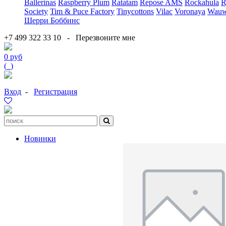
Ballerinas
Raspberry Plum
Ratatam
Repose AMS
Rockahula
R
Society
Tim & Puce Factory
Tinycottons
Vilac
Voronaya
Wauw
Шерри Боббинс
+7 499 322 33 10
-
Перезвоните мне
0 руб
(
0
)
Вход
-
Регистрация
Новинки