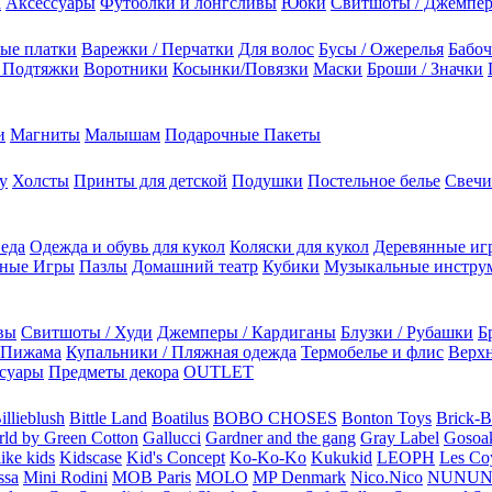
а
Аксессуары
Футболки и лонгсливы
Юбки
Свитшоты / Джемпе
ые платки
Варежки / Перчатки
Для волос
Бусы / Ожерелья
Бабоч
/ Подтяжки
Воротники
Косынки/Повязки
Маски
Броши / Значки
и
Магниты
Малышам
Подарочные Пакеты
у
Холсты
Принты для детской
Подушки
Постельное белье
Свечи
 еда
Одежда и обувь для кукол
Коляски для кукол
Деревянные иг
ьные Игры
Пазлы
Домашний театр
Кубики
Музыкальные инстру
вы
Свитшоты / Худи
Джемперы / Кардиганы
Блузки / Рубашки
Б
Пижама
Купальники / Пляжная одежда
Термобелье и флис
Верхн
суары
Предметы декора
OUTLET
illieblush
Bittle Land
Boatilus
BOBO CHOSES
Bonton Toys
Brick-
rld by Green Cotton
Gallucci
Gardner and the gang
Gray Label
Gosoa
like kids
Kidscase
Kid's Concept
Ko-Ko-Ko
Kukukid
LEOPH
Les Coy
ssa
Mini Rodini
MOB Paris
MOLO
MP Denmark
Nico.Nico
NUNU