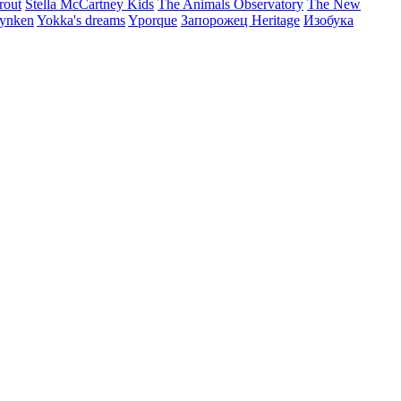
rout
Stella McCartney Kids
The Animals Observatory
The New
ynken
Yokka's dreams
Yporque
Запорожец Heritage
Изобука