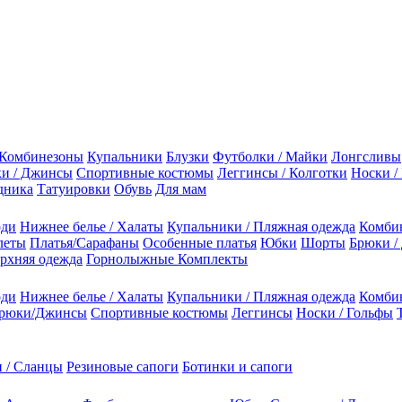
Комбинезоны
Купальники
Блузки
Футболки / Майки
Лонгсливы
и / Джинсы
Спортивные костюмы
Леггинсы / Колготки
Носки /
дника
Татуировки
Обувь
Для мам
оди
Нижнее белье / Халаты
Купальники / Пляжная одежда
Комби
леты
Платья/Сарафаны
Особенные платья
Юбки
Шорты
Брюки /
рхняя одежда
Горнолыжные Комплекты
оди
Нижнее белье / Халаты
Купальники / Пляжная одежда
Комби
рюки/Джинсы
Спортивные костюмы
Леггинсы
Носки / Гольфы
 / Сланцы
Резиновые сапоги
Ботинки и сапоги