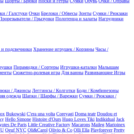
ры
Шорты / Брюки
Носки и гетры
Сумки
Обувь
Очки / Оправы
ки / Галстуки
Очки
Брелоки / Обвесы
Зонты
Сумки / Рюкзаки
Прорезыватели / Грызунки
Полотенца и халаты
Нагрудники
 и подсвечники
Хранение игрушек / Корзины
Часы /
рушки
Пирамидки / Сортеры
Игрушки-каталки
Малышам
менты
Сюжетно-ролевая игра
Для ванны
Развивающие Игры
рюки / Джинсы
Леггинсы / Колготки
Боди / Комбинезоны
яя одежда
Шапки / Шарфы / Варежки
Сумки / Рюкзаки /
Box
Bukowski
C'era una volta
Coreyagi
Doma teatr
Doudou et
ky
Hello Simone
Histoire d'Ours
Hugo Loves Tiki
Indikidual
Jack
otes De Paris
Little Creative Factory
Macarons
Maileg
Marioinex
NU
Oeuf NYC
Oli&Carol
Olivio & Co
Olli Ella
Playforever
Pretty