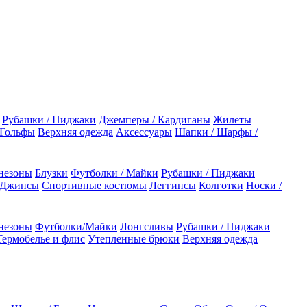
Рубашки / Пиджаки
Джемперы / Кардиганы
Жилеты
 Гольфы
Верхняя одежда
Аксессуары
Шапки / Шарфы /
незоны
Блузки
Футболки / Майки
Рубашки / Пиджаки
 Джинсы
Спортивные костюмы
Леггинсы
Колготки
Носки /
незоны
Футболки/Майки
Лонгсливы
Рубашки / Пиджаки
Термобелье и флис
Утепленные брюки
Верхняя одежда