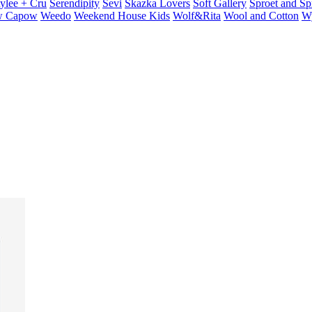
ylee + Cru
Serendipity
Sevi
Skazka Lovers
Soft Gallery
Sproet and Sp
 Capow
Weedo
Weekend House Kids
Wolf&Rita
Wool and Cotton
W