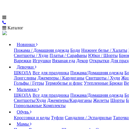
Каталог
Новинки
Пижама / Домашняя одежда
Боди
Нижнее белье / Халаты
Свитшоты / Худи
Платья / Сарафаны
Юбки / Шорты
Брюк
Варежки
Игрушки
Вязаная еда
Декор
Открытки
Для праз
Девочки
ШКОЛА
Все для праздника
Пижама/Домашняя одежда
Б
Лонгсливы
Джемперы / Кардиганы
Свитшоты / Худи
Жи
Гольфы / Гетры
Термобелье и флис
Утепленные Брюки
Ве
Мальчики
ШКОЛА
Все для праздника
Пижама/Домашняя одежда
Б
Свитшоты/Худи
Джемперы/Кардиганы
Жилеты
Шорты
Б
Горнолыжные Комплекты
Обувь
Кроссовки и кеды
Туфли
Сандалии / Эспадрильи
Тапочки
Мамы