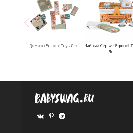
 Egmont Toys
Домино Egmont Toys Лес
Чайный Сервиз Egmont T
нок
Лес