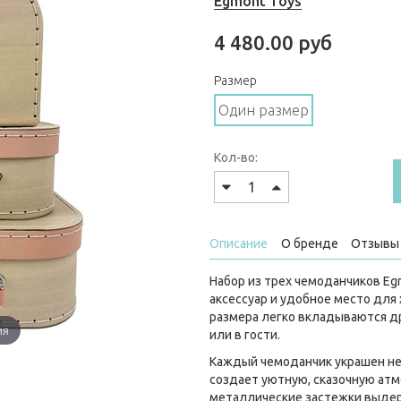
Egmont Toys
4 480.00 руб
Размер
Один размер
Кол-во:
Описание
О бренде
Отзывы 
Набор из трех чемоданчиков Eg
аксессуар и удобное место для
размера легко вкладываются дру
ия
или в гости.
Каждый чемоданчик украшен не
создает уютную, сказочную атм
металлические застежки выдер