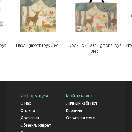
Пазл Egmont Toys Лес
Большой Пазл Egmont Toys
Иг
oys
Лес
Информация
Мой аккаунт
О нас
Личный кабинет
Оплата
Корзина
Доставка
Обратная связь
Обмен/Возврат