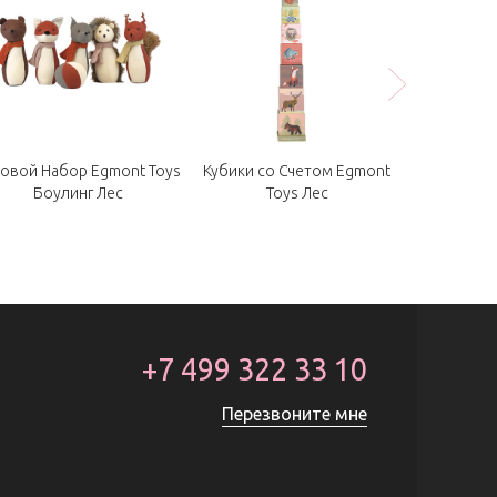
Кубики со Счетом Egmont
ровой Набор Egmont Toys
Игрушка на 
Toys Лес
Боулинг Лес
Ол
+7 499 322 33 10
Перезвоните мне