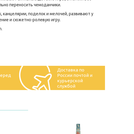
льно переносить чемоданчики.
, канцелярии, поделок и мелочей, развивают у
ение и сюжетно-ролевую игру.
m.
Доставка по
перед
России почтой и
курьерской
службой