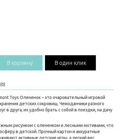
В корзину
В один клик
(0)
mont Toys Олененок – это очаровательный игровой
 хранения детских сокровищ. Чемоданчики разного
г в друга, их удобно брать с собой в поездки, на дачу
жным рисунком с олененком и лесными мотивами, что
осферу в детской. Прочный картон и аккуратные
живают активные детские игры, а легкий вес