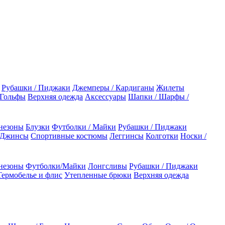
Рубашки / Пиджаки
Джемперы / Кардиганы
Жилеты
 Гольфы
Верхняя одежда
Аксессуары
Шапки / Шарфы /
незоны
Блузки
Футболки / Майки
Рубашки / Пиджаки
 Джинсы
Спортивные костюмы
Леггинсы
Колготки
Носки /
незоны
Футболки/Майки
Лонгсливы
Рубашки / Пиджаки
Термобелье и флис
Утепленные брюки
Верхняя одежда