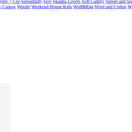
ylee + Cru
Serendipity
Sevi
Skazka Lovers
Soft Gallery
Sproet and Sp
 Capow
Weedo
Weekend House Kids
Wolf&Rita
Wool and Cotton
W