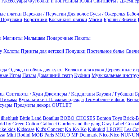
а
Аксессуары
Футболки и лонгсливы
Юбки
Свитшоты / Джемпе
ые платки
Варежки / Перчатки
Для волос
Бусы / Ожерелья
Бабоч
/ Подтяжки
Воротники
Косынки/Повязки
Маски
Броши / Значки
и
Магниты
Малышам
Подарочные Пакеты
у
Холсты
Принты для детской
Подушки
Постельное белье
Свечи
 еда
Одежда и обувь для кукол
Коляски для кукол
Деревянные иг
ьные Игры
Пазлы
Домашний театр
Кубики
Музыкальные инстру
вы
Свитшоты / Худи
Джемперы / Кардиганы
Блузки / Рубашки
Б
Пижама
Купальники / Пляжная одежда
Термобелье и флис
Верхн
суары
Предметы декора
OUTLET
illieblush
Bittle Land
Boatilus
BOBO CHOSES
Bonton Toys
Brick-
rld by Green Cotton
Gallucci
Gardner and the gang
Gray Label
Gosoa
like kids
Kidscase
Kid's Concept
Ko-Ko-Ko
Kukukid
LEOPH
Les Coy
ssa
Mini Rodini
MOB Paris
MOLO
MP Denmark
Nico.Nico
NUNU