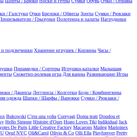
ры
Шорты / Брюки
Носки и гетры
Сумки
Обувь
Очки / Оправы
ки / Галстуки
Очки
Брелоки / Обвесы
Зонты
Сумки / Рюкзаки
Прорезыватели / Грызунки
Полотенца и халаты
Нагрудники
 и подсвечники
Хранение игрушек / Корзины
Часы /
рушки
Пирамидки / Сортеры
Игрушки-каталки
Малышам
менты
Сюжетно-ролевая игра
Для ванны
Развивающие Игры
рюки / Джинсы
Леггинсы / Колготки
Боди / Комбинезоны
яя одежда
Шапки / Шарфы / Варежки
Сумки / Рюкзаки /
Box
Bukowski
C'era una volta
Coreyagi
Doma teatr
Doudou et
ky
Hello Simone
Histoire d'Ours
Hugo Loves Tiki
Indikidual
Jack
otes De Paris
Little Creative Factory
Macarons
Maileg
Marioinex
NU
Oeuf NYC
Oli&Carol
Olivio & Co
Olli Ella
Playforever
Pretty