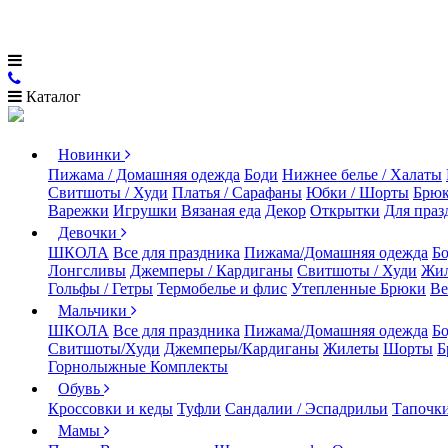
Каталог
Новинки
Пижама / Домашняя одежда
Боди
Нижнее белье / Халаты
Свитшоты / Худи
Платья / Сарафаны
Юбки / Шорты
Брюк
Варежки
Игрушки
Вязаная еда
Декор
Открытки
Для праз
Девочки
ШКОЛА
Все для праздника
Пижама/Домашняя одежда
Б
Лонгсливы
Джемперы / Кардиганы
Свитшоты / Худи
Жи
Гольфы / Гетры
Термобелье и флис
Утепленные Брюки
Ве
Мальчики
ШКОЛА
Все для праздника
Пижама/Домашняя одежда
Б
Свитшоты/Худи
Джемперы/Кардиганы
Жилеты
Шорты
Б
Горнолыжные Комплекты
Обувь
Кроссовки и кеды
Туфли
Сандалии / Эспадрильи
Тапочки
Мамы