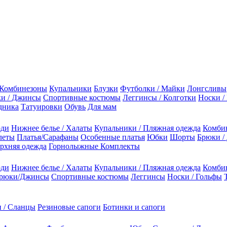
Комбинезоны
Купальники
Блузки
Футболки / Майки
Лонгсливы
и / Джинсы
Спортивные костюмы
Леггинсы / Колготки
Носки /
дника
Татуировки
Обувь
Для мам
оди
Нижнее белье / Халаты
Купальники / Пляжная одежда
Комби
леты
Платья/Сарафаны
Особенные платья
Юбки
Шорты
Брюки /
рхняя одежда
Горнолыжные Комплекты
оди
Нижнее белье / Халаты
Купальники / Пляжная одежда
Комби
рюки/Джинсы
Спортивные костюмы
Леггинсы
Носки / Гольфы
 / Сланцы
Резиновые сапоги
Ботинки и сапоги