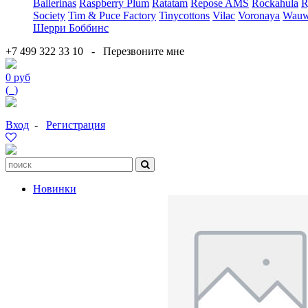
Ballerinas
Raspberry Plum
Ratatam
Repose AMS
Rockahula
R
Society
Tim & Puce Factory
Tinycottons
Vilac
Voronaya
Wauw
Шерри Боббинс
+7 499 322 33 10
-
Перезвоните мне
0 руб
(
0
)
Вход
-
Регистрация
Новинки