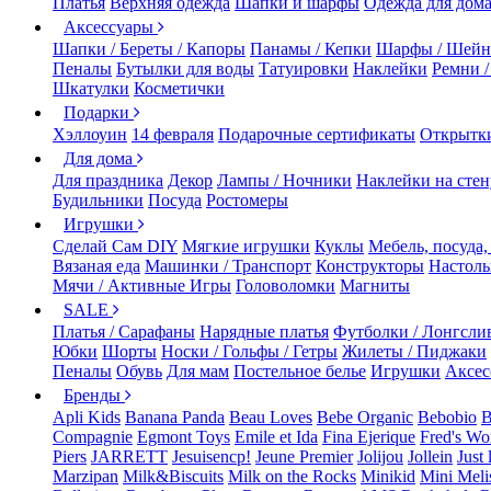
Платья
Верхняя одежда
Шапки и шарфы
Одежда для дом
Аксессуары
Шапки / Береты / Капоры
Панамы / Кепки
Шарфы / Шейн
Пеналы
Бутылки для воды
Татуировки
Наклейки
Ремни 
Шкатулки
Косметички
Подарки
Хэллоуин
14 февраля
Подарочные сертификаты
Открытк
Для дома
Для праздника
Декор
Лампы / Ночники
Наклейки на стен
Будильники
Посуда
Ростомеры
Игрушки
Сделай Сам DIY
Мягкие игрушки
Куклы
Мебель, посуда,
Вязаная еда
Машинки / Транспорт
Конструкторы
Настол
Мячи / Активные Игры
Головоломки
Магниты
SALE
Платья / Сарафаны
Нарядные платья
Футболки / Лонгсли
Юбки
Шорты
Носки / Гольфы / Гетры
Жилеты / Пиджаки
Пеналы
Обувь
Для мам
Постельное белье
Игрушки
Аксес
Бренды
Apli Kids
Banana Panda
Beau Loves
Bebe Organic
Bebobio
B
Compagnie
Egmont Toys
Emile et Ida
Fina Ejerique
Fred's Wo
Piers
JARRETT
Jesuisencp!
Jeune Premier
Jolijou
Jollein
Just 
Marzipan
Milk&Biscuits
Milk on the Rocks
Minikid
Mini Meli