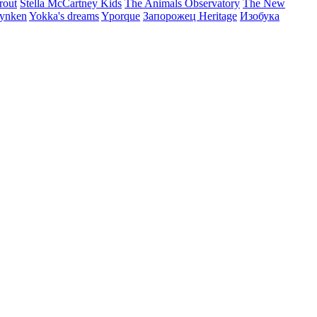
rout
Stella McCartney Kids
The Animals Observatory
The New
ynken
Yokka's dreams
Yporque
Запорожец Heritage
Изобука