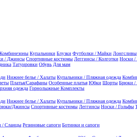
Комбинезоны
Купальники
Блузки
Футболки / Майки
Лонгсливы
и / Джинсы
Спортивные костюмы
Леггинсы / Колготки
Носки /
дника
Татуировки
Обувь
Для мам
оди
Нижнее белье / Халаты
Купальники / Пляжная одежда
Комби
леты
Платья/Сарафаны
Особенные платья
Юбки
Шорты
Брюки /
рхняя одежда
Горнолыжные Комплекты
оди
Нижнее белье / Халаты
Купальники / Пляжная одежда
Комби
рюки/Джинсы
Спортивные костюмы
Леггинсы
Носки / Гольфы
 / Сланцы
Резиновые сапоги
Ботинки и сапоги