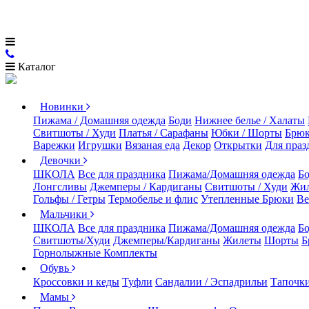
Каталог
Новинки
Пижама / Домашняя одежда
Боди
Нижнее белье / Халаты
Свитшоты / Худи
Платья / Сарафаны
Юбки / Шорты
Брюк
Варежки
Игрушки
Вязаная еда
Декор
Открытки
Для праз
Девочки
ШКОЛА
Все для праздника
Пижама/Домашняя одежда
Б
Лонгсливы
Джемперы / Кардиганы
Свитшоты / Худи
Жи
Гольфы / Гетры
Термобелье и флис
Утепленные Брюки
Ве
Мальчики
ШКОЛА
Все для праздника
Пижама/Домашняя одежда
Б
Свитшоты/Худи
Джемперы/Кардиганы
Жилеты
Шорты
Б
Горнолыжные Комплекты
Обувь
Кроссовки и кеды
Туфли
Сандалии / Эспадрильи
Тапочки
Мамы