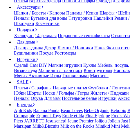
Платья
Верхняя одежда
Шапки и шарфы
Одежда для дом
Аксессуары
Шапки / Береты / Капоры
Панамы / Кепки
Шарфы / Шейн
Пеналы
Бутылки для воды
Татуировки
Наклейки
Ремни 
Шкатулки
Косметички
Подарки
Хэллоуин
14 февраля
Подарочные сертификаты
Открытк
Для дома
Для праздника
Декор
Лампы / Ночники
Наклейки на стен
Будильники
Посуда
Ростомеры
Игрушки
Сделай Сам DIY
Мягкие игрушки
Куклы
Мебель, посуда,
Вязаная еда
Машинки / Транспорт
Конструкторы
Настол
Мячи / Активные Игры
Головоломки
Магниты
SALE
Платья / Сарафаны
Нарядные платья
Футболки / Лонгсли
Юбки
Шорты
Носки / Гольфы / Гетры
Жилеты / Пиджаки
Пеналы
Обувь
Для мам
Постельное белье
Игрушки
Аксес
Бренды
Apli Kids
Banana Panda
Beau Loves
Bebe Organic
Bebobio
B
Compagnie
Egmont Toys
Emile et Ida
Fina Ejerique
Fred's Wo
Piers
JARRETT
Jesuisencp!
Jeune Premier
Jolijou
Jollein
Just 
Marzipan
Milk&Biscuits
Milk on the Rocks
Minikid
Mini Meli