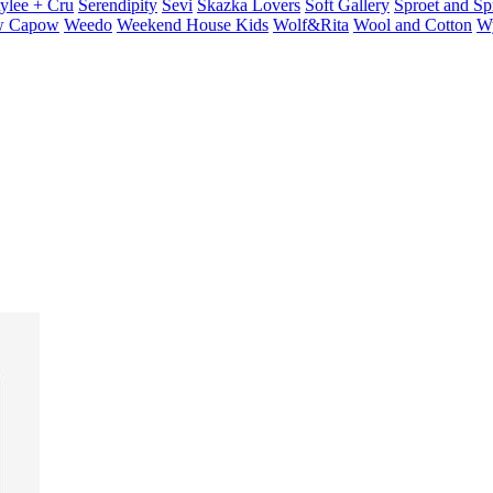
ylee + Cru
Serendipity
Sevi
Skazka Lovers
Soft Gallery
Sproet and Sp
 Capow
Weedo
Weekend House Kids
Wolf&Rita
Wool and Cotton
W