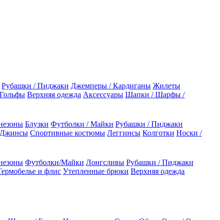
Рубашки / Пиджаки
Джемперы / Кардиганы
Жилеты
 Гольфы
Верхняя одежда
Аксессуары
Шапки / Шарфы /
незоны
Блузки
Футболки / Майки
Рубашки / Пиджаки
 Джинсы
Спортивные костюмы
Леггинсы
Колготки
Носки /
незоны
Футболки/Майки
Лонгсливы
Рубашки / Пиджаки
Термобелье и флис
Утепленные брюки
Верхняя одежда