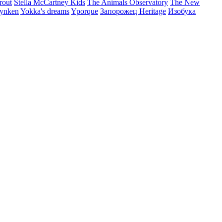
rout
Stella McCartney Kids
The Animals Observatory
The New
ynken
Yokka's dreams
Yporque
Запорожец Heritage
Изобука