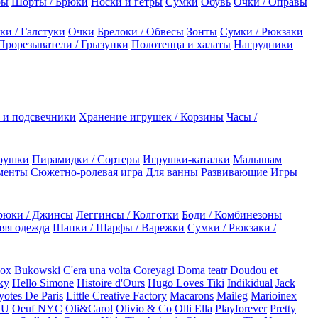
ры
Шорты / Брюки
Носки и гетры
Сумки
Обувь
Очки / Оправы
ки / Галстуки
Очки
Брелоки / Обвесы
Зонты
Сумки / Рюкзаки
Прорезыватели / Грызунки
Полотенца и халаты
Нагрудники
 и подсвечники
Хранение игрушек / Корзины
Часы /
рушки
Пирамидки / Сортеры
Игрушки-каталки
Малышам
менты
Сюжетно-ролевая игра
Для ванны
Развивающие Игры
рюки / Джинсы
Леггинсы / Колготки
Боди / Комбинезоны
яя одежда
Шапки / Шарфы / Варежки
Сумки / Рюкзаки /
Box
Bukowski
C'era una volta
Coreyagi
Doma teatr
Doudou et
ky
Hello Simone
Histoire d'Ours
Hugo Loves Tiki
Indikidual
Jack
otes De Paris
Little Creative Factory
Macarons
Maileg
Marioinex
NU
Oeuf NYC
Oli&Carol
Olivio & Co
Olli Ella
Playforever
Pretty