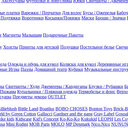
а
Аксессуары
Футболки и лонгсливы
Юбки
Свитшоты / Джемпе
ые платки
Варежки / Перчатки
Для волос
Бусы / Ожерелья
Бабоч
/ Подтяжки
Воротники
Косынки/Повязки
Маски
Броши / Значки
и
Магниты
Малышам
Подарочные Пакеты
у
Холсты
Принты для детской
Подушки
Постельное белье
Свечи
 еда
Одежда и обувь для кукол
Коляски для кукол
Деревянные иг
ьные Игры
Пазлы
Домашний театр
Кубики
Музыкальные инстру
вы
Свитшоты / Худи
Джемперы / Кардиганы
Блузки / Рубашки
Б
Пижама
Купальники / Пляжная одежда
Термобелье и флис
Верхн
суары
Предметы декора
OUTLET
illieblush
Bittle Land
Boatilus
BOBO CHOSES
Bonton Toys
Brick-
rld by Green Cotton
Gallucci
Gardner and the gang
Gray Label
Gosoa
like kids
Kidscase
Kid's Concept
Ko-Ko-Ko
Kukukid
LEOPH
Les Coy
ssa
Mini Rodini
MOB Paris
MOLO
MP Denmark
Nico.Nico
NUNU