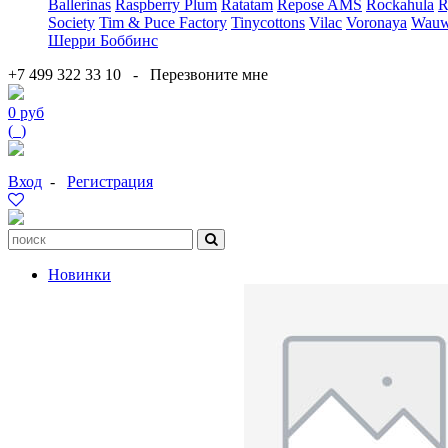
Ballerinas
Raspberry Plum
Ratatam
Repose AMS
Rockahula
R
Society
Tim & Puce Factory
Tinycottons
Vilac
Voronaya
Wauw
Шерри Боббинс
+7 499 322 33 10
-
Перезвоните мне
0 руб
(
0
)
Вход
-
Регистрация
Новинки