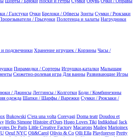
ры
Шорты / Брюки
Носки и гетры
Сумки
Обувь
Очки / Оправы
ки / Галстуки
Очки
Брелоки / Обвесы
Зонты
Сумки / Рюкзаки
Прорезыватели / Грызунки
Полотенца и халаты
Нагрудники
 и подсвечники
Хранение игрушек / Корзины
Часы /
рушки
Пирамидки / Сортеры
Игрушки-каталки
Малышам
менты
Сюжетно-ролевая игра
Для ванны
Развивающие Игры
рюки / Джинсы
Леггинсы / Колготки
Боди / Комбинезоны
яя одежда
Шапки / Шарфы / Варежки
Сумки / Рюкзаки /
Box
Bukowski
C'era una volta
Coreyagi
Doma teatr
Doudou et
ky
Hello Simone
Histoire d'Ours
Hugo Loves Tiki
Indikidual
Jack
otes De Paris
Little Creative Factory
Macarons
Maileg
Marioinex
NU
Oeuf NYC
Oli&Carol
Olivio & Co
Olli Ella
Playforever
Pretty