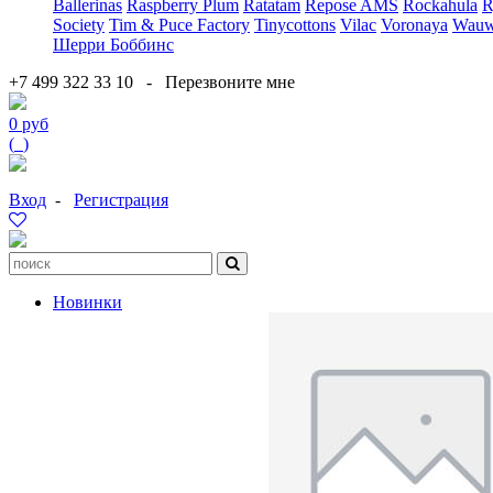
Ballerinas
Raspberry Plum
Ratatam
Repose AMS
Rockahula
R
Society
Tim & Puce Factory
Tinycottons
Vilac
Voronaya
Wauw
Шерри Боббинс
+7 499 322 33 10
-
Перезвоните мне
0 руб
(
0
)
Вход
-
Регистрация
Новинки