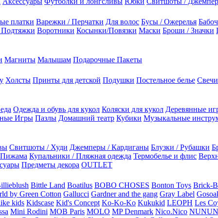
а
Аксессуары
Футболки и лонгсливы
Юбки
Свитшоты / Джемпе
ые платки
Варежки / Перчатки
Для волос
Бусы / Ожерелья
Бабоч
/ Подтяжки
Воротники
Косынки/Повязки
Маски
Броши / Значки
и
Магниты
Малышам
Подарочные Пакеты
у
Холсты
Принты для детской
Подушки
Постельное белье
Свечи
 еда
Одежда и обувь для кукол
Коляски для кукол
Деревянные иг
ьные Игры
Пазлы
Домашний театр
Кубики
Музыкальные инстру
вы
Свитшоты / Худи
Джемперы / Кардиганы
Блузки / Рубашки
Б
Пижама
Купальники / Пляжная одежда
Термобелье и флис
Верхн
суары
Предметы декора
OUTLET
illieblush
Bittle Land
Boatilus
BOBO CHOSES
Bonton Toys
Brick-
rld by Green Cotton
Gallucci
Gardner and the gang
Gray Label
Gosoa
like kids
Kidscase
Kid's Concept
Ko-Ko-Ko
Kukukid
LEOPH
Les Coy
ssa
Mini Rodini
MOB Paris
MOLO
MP Denmark
Nico.Nico
NUNU