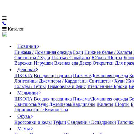
Каталог
Новинки
Пижама / Домашняя одежда
Боди
Нижнее белье / Халаты
Свитшоты / Худи
Платья / Сарафаны
Юбки / Шорты
Брюк
Варежки
Игрушки
Вязаная еда
Декор
Открытки
Для праз
Девочки
ШКОЛА
Все для праздника
Пижама/Домашняя одежда
Б
Лонгсливы
Джемперы / Кардиганы
Свитшоты / Худи
Жи
Гольфы / Гетры
Термобелье и флис
Утепленные Брюки
Ве
Мальчики
ШКОЛА
Все для праздника
Пижама/Домашняя одежда
Б
Свитшоты/Худи
Джемперы/Кардиганы
Жилеты
Шорты
Б
Горнолыжные Комплекты
Обувь
Кроссовки и кеды
Туфли
Сандалии / Эспадрильи
Тапочки
Мамы