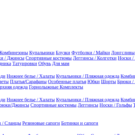
Комбинезоны
Купальники
Блузки
Футболки / Майки
Лонгсливы
и / Джинсы
Спортивные костюмы
Леггинсы / Колготки
Носки /
дника
Татуировки
Обувь
Для мам
оди
Нижнее белье / Халаты
Купальники / Пляжная одежда
Комби
леты
Платья/Сарафаны
Особенные платья
Юбки
Шорты
Брюки /
рхняя одежда
Горнолыжные Комплекты
оди
Нижнее белье / Халаты
Купальники / Пляжная одежда
Комби
рюки/Джинсы
Спортивные костюмы
Леггинсы
Носки / Гольфы
 / Сланцы
Резиновые сапоги
Ботинки и сапоги