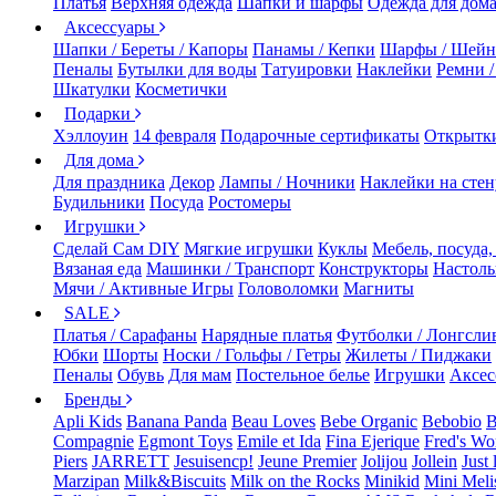
Платья
Верхняя одежда
Шапки и шарфы
Одежда для дом
Аксессуары
Шапки / Береты / Капоры
Панамы / Кепки
Шарфы / Шейн
Пеналы
Бутылки для воды
Татуировки
Наклейки
Ремни 
Шкатулки
Косметички
Подарки
Хэллоуин
14 февраля
Подарочные сертификаты
Открытк
Для дома
Для праздника
Декор
Лампы / Ночники
Наклейки на стен
Будильники
Посуда
Ростомеры
Игрушки
Сделай Сам DIY
Мягкие игрушки
Куклы
Мебель, посуда,
Вязаная еда
Машинки / Транспорт
Конструкторы
Настол
Мячи / Активные Игры
Головоломки
Магниты
SALE
Платья / Сарафаны
Нарядные платья
Футболки / Лонгсли
Юбки
Шорты
Носки / Гольфы / Гетры
Жилеты / Пиджаки
Пеналы
Обувь
Для мам
Постельное белье
Игрушки
Аксес
Бренды
Apli Kids
Banana Panda
Beau Loves
Bebe Organic
Bebobio
B
Compagnie
Egmont Toys
Emile et Ida
Fina Ejerique
Fred's Wo
Piers
JARRETT
Jesuisencp!
Jeune Premier
Jolijou
Jollein
Just 
Marzipan
Milk&Biscuits
Milk on the Rocks
Minikid
Mini Meli