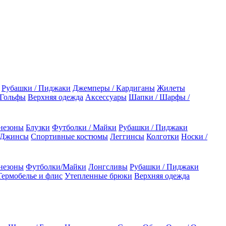
Рубашки / Пиджаки
Джемперы / Кардиганы
Жилеты
 Гольфы
Верхняя одежда
Аксессуары
Шапки / Шарфы /
незоны
Блузки
Футболки / Майки
Рубашки / Пиджаки
 Джинсы
Спортивные костюмы
Леггинсы
Колготки
Носки /
незоны
Футболки/Майки
Лонгсливы
Рубашки / Пиджаки
Термобелье и флис
Утепленные брюки
Верхняя одежда