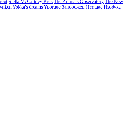
rout
Stella McCartney Kids
The Animals Observatory
The New
ynken
Yokka's dreams
Yporque
Запорожец Heritage
Изобука