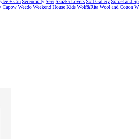
ylee + Cru
Serendipity
Sevi
Skazka Lovers
Soft Gallery
Sproet and Sp
 Capow
Weedo
Weekend House Kids
Wolf&Rita
Wool and Cotton
W