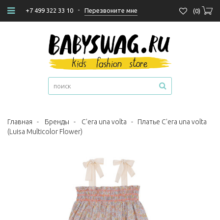
-
Перезвоните мне
+7 499 322 33 10
(
0
)
Главная
-
Бренды
-
C'era una volta
-
Платье C'era una volta
(Luisa Multicolor Flower)