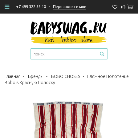
-
Перезвоните мне
+7 499 322 33 10
(
0
)
Главная
-
Бренды
-
BOBO CHOSES
-
Пляжное Полотенце
Bobo в Красную Полоску