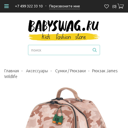
-
Перезвоните мне
+7 499 322 33 10
(
0
)
Главная
-
Аксессуары
-
Сумки / Рюкзаки
-
Рюкзак James
Wildlife