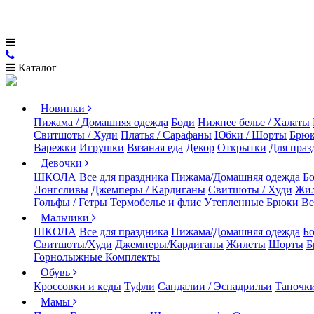
Каталог
Новинки
Пижама / Домашняя одежда
Боди
Нижнее белье / Халаты
Свитшоты / Худи
Платья / Сарафаны
Юбки / Шорты
Брюк
Варежки
Игрушки
Вязаная еда
Декор
Открытки
Для праз
Девочки
ШКОЛА
Все для праздника
Пижама/Домашняя одежда
Б
Лонгсливы
Джемперы / Кардиганы
Свитшоты / Худи
Жи
Гольфы / Гетры
Термобелье и флис
Утепленные Брюки
Ве
Мальчики
ШКОЛА
Все для праздника
Пижама/Домашняя одежда
Б
Свитшоты/Худи
Джемперы/Кардиганы
Жилеты
Шорты
Б
Горнолыжные Комплекты
Обувь
Кроссовки и кеды
Туфли
Сандалии / Эспадрильи
Тапочки
Мамы