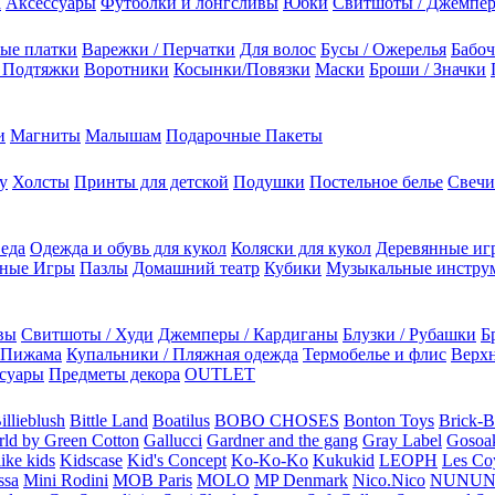
а
Аксессуары
Футболки и лонгсливы
Юбки
Свитшоты / Джемпе
ые платки
Варежки / Перчатки
Для волос
Бусы / Ожерелья
Бабоч
/ Подтяжки
Воротники
Косынки/Повязки
Маски
Броши / Значки
и
Магниты
Малышам
Подарочные Пакеты
у
Холсты
Принты для детской
Подушки
Постельное белье
Свечи
 еда
Одежда и обувь для кукол
Коляски для кукол
Деревянные иг
ьные Игры
Пазлы
Домашний театр
Кубики
Музыкальные инстру
вы
Свитшоты / Худи
Джемперы / Кардиганы
Блузки / Рубашки
Б
Пижама
Купальники / Пляжная одежда
Термобелье и флис
Верхн
суары
Предметы декора
OUTLET
illieblush
Bittle Land
Boatilus
BOBO CHOSES
Bonton Toys
Brick-
rld by Green Cotton
Gallucci
Gardner and the gang
Gray Label
Gosoa
like kids
Kidscase
Kid's Concept
Ko-Ko-Ko
Kukukid
LEOPH
Les Coy
ssa
Mini Rodini
MOB Paris
MOLO
MP Denmark
Nico.Nico
NUNU