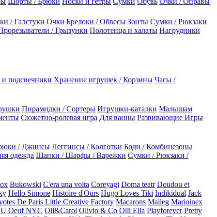
ры
Шорты / Брюки
Носки и гетры
Сумки
Обувь
Очки / Оправы
ки / Галстуки
Очки
Брелоки / Обвесы
Зонты
Сумки / Рюкзаки
Прорезыватели / Грызунки
Полотенца и халаты
Нагрудники
 и подсвечники
Хранение игрушек / Корзины
Часы /
рушки
Пирамидки / Сортеры
Игрушки-каталки
Малышам
менты
Сюжетно-ролевая игра
Для ванны
Развивающие Игры
рюки / Джинсы
Леггинсы / Колготки
Боди / Комбинезоны
яя одежда
Шапки / Шарфы / Варежки
Сумки / Рюкзаки /
Box
Bukowski
C'era una volta
Coreyagi
Doma teatr
Doudou et
ky
Hello Simone
Histoire d'Ours
Hugo Loves Tiki
Indikidual
Jack
otes De Paris
Little Creative Factory
Macarons
Maileg
Marioinex
NU
Oeuf NYC
Oli&Carol
Olivio & Co
Olli Ella
Playforever
Pretty