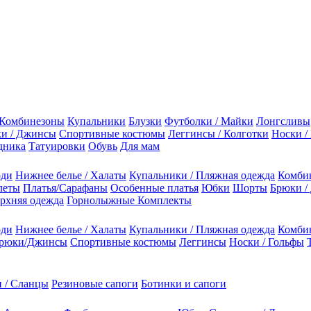
Комбинезоны
Купальники
Блузки
Футболки / Майки
Лонгсливы
и / Джинсы
Спортивные костюмы
Леггинсы / Колготки
Носки /
дника
Татуировки
Обувь
Для мам
оди
Нижнее белье / Халаты
Купальники / Пляжная одежда
Комби
леты
Платья/Сарафаны
Особенные платья
Юбки
Шорты
Брюки /
рхняя одежда
Горнолыжные Комплекты
оди
Нижнее белье / Халаты
Купальники / Пляжная одежда
Комби
рюки/Джинсы
Спортивные костюмы
Леггинсы
Носки / Гольфы
 / Сланцы
Резиновые сапоги
Ботинки и сапоги