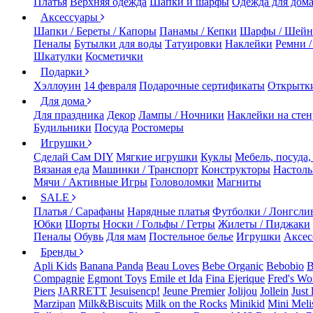
Платья
Верхняя одежда
Шапки и шарфы
Одежда для дом
Аксессуары
Шапки / Береты / Капоры
Панамы / Кепки
Шарфы / Шейн
Пеналы
Бутылки для воды
Татуировки
Наклейки
Ремни 
Шкатулки
Косметички
Подарки
Хэллоуин
14 февраля
Подарочные сертификаты
Открытк
Для дома
Для праздника
Декор
Лампы / Ночники
Наклейки на стен
Будильники
Посуда
Ростомеры
Игрушки
Сделай Сам DIY
Мягкие игрушки
Куклы
Мебель, посуда,
Вязаная еда
Машинки / Транспорт
Конструкторы
Настол
Мячи / Активные Игры
Головоломки
Магниты
SALE
Платья / Сарафаны
Нарядные платья
Футболки / Лонгсли
Юбки
Шорты
Носки / Гольфы / Гетры
Жилеты / Пиджаки
Пеналы
Обувь
Для мам
Постельное белье
Игрушки
Аксес
Бренды
Apli Kids
Banana Panda
Beau Loves
Bebe Organic
Bebobio
B
Compagnie
Egmont Toys
Emile et Ida
Fina Ejerique
Fred's Wo
Piers
JARRETT
Jesuisencp!
Jeune Premier
Jolijou
Jollein
Just 
Marzipan
Milk&Biscuits
Milk on the Rocks
Minikid
Mini Meli