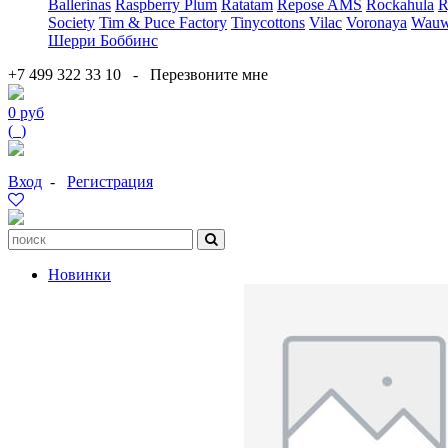
Ballerinas
Raspberry Plum
Ratatam
Repose AMS
Rockahula
R
Society
Tim & Puce Factory
Tinycottons
Vilac
Voronaya
Wauw
Шерри Боббинс
+7 499 322 33 10
-
Перезвоните мне
0 руб
(
0
)
Вход
-
Регистрация
Новинки