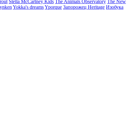
rout
Stella McCartney Kids
The Animals Observatory
The New
ynken
Yokka's dreams
Yporque
Запорожец Heritage
Изобука