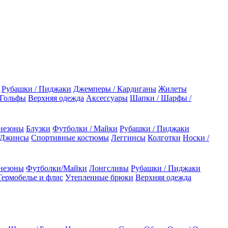
Рубашки / Пиджаки
Джемперы / Кардиганы
Жилеты
 Гольфы
Верхняя одежда
Аксессуары
Шапки / Шарфы /
незоны
Блузки
Футболки / Майки
Рубашки / Пиджаки
 Джинсы
Спортивные костюмы
Леггинсы
Колготки
Носки /
незоны
Футболки/Майки
Лонгсливы
Рубашки / Пиджаки
Термобелье и флис
Утепленные брюки
Верхняя одежда