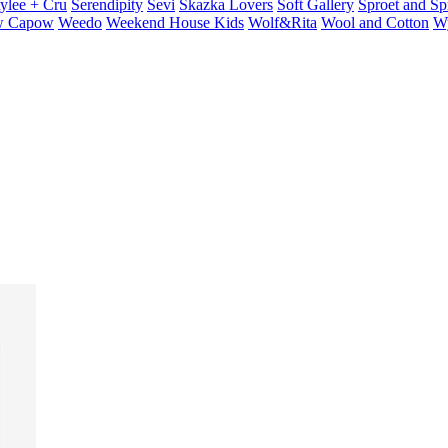
ylee + Cru
Serendipity
Sevi
Skazka Lovers
Soft Gallery
Sproet and Sp
 Capow
Weedo
Weekend House Kids
Wolf&Rita
Wool and Cotton
W