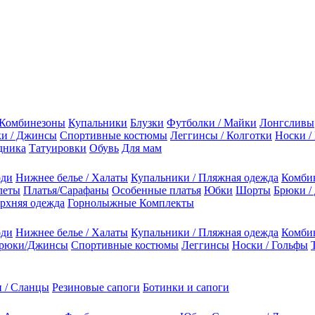
Комбинезоны
Купальники
Блузки
Футболки / Майки
Лонгсливы
и / Джинсы
Спортивные костюмы
Леггинсы / Колготки
Носки /
дника
Татуировки
Обувь
Для мам
оди
Нижнее белье / Халаты
Купальники / Пляжная одежда
Комби
леты
Платья/Сарафаны
Особенные платья
Юбки
Шорты
Брюки /
рхняя одежда
Горнолыжные Комплекты
оди
Нижнее белье / Халаты
Купальники / Пляжная одежда
Комби
рюки/Джинсы
Спортивные костюмы
Леггинсы
Носки / Гольфы
 / Сланцы
Резиновые сапоги
Ботинки и сапоги