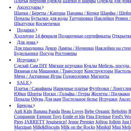
Платья
Верхняя одежда
Шапки и шарфы
Одежда для дом
Аксессуары
Шапки / Береты / Капоры
Панамы / Кепки
Шарфы / Шейн
Пеналы
Бутылки для воды
Татуировки
Наклейки
Ремни 
Шкатулки
Косметички
Подарки
Хэллоуин
14 февраля
Подарочные сертификаты
Открытк
Для дома
Для праздника
Декор
Лампы / Ночники
Наклейки на стен
Будильники
Посуда
Ростомеры
Игрушки
Сделай Сам DIY
Мягкие игрушки
Куклы
Мебель, посуда,
Вязаная еда
Машинки / Транспорт
Конструкторы
Настол
Мячи / Активные Игры
Головоломки
Магниты
SALE
Платья / Сарафаны
Нарядные платья
Футболки / Лонгсли
Юбки
Шорты
Носки / Гольфы / Гетры
Жилеты / Пиджаки
Пеналы
Обувь
Для мам
Постельное белье
Игрушки
Аксес
Бренды
Apli Kids
Banana Panda
Beau Loves
Bebe Organic
Bebobio
B
Compagnie
Egmont Toys
Emile et Ida
Fina Ejerique
Fred's Wo
Piers
JARRETT
Jesuisencp!
Jeune Premier
Jolijou
Jollein
Just 
Marzipan
Milk&Biscuits
Milk on the Rocks
Minikid
Mini Meli