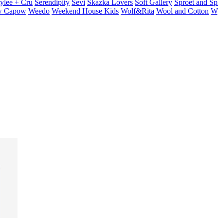
ylee + Cru
Serendipity
Sevi
Skazka Lovers
Soft Gallery
Sproet and Sp
 Capow
Weedo
Weekend House Kids
Wolf&Rita
Wool and Cotton
W