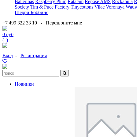
Ballerinas
Raspberry Plum
Ratatam
Repose AMS
Rockahula
R
Society
Tim & Puce Factory
Tinycottons
Vilac
Voronaya
Wauw
Шерри Боббинс
+7 499 322 33 10
-
Перезвоните мне
0 руб
(
0
)
Вход
-
Регистрация
Новинки