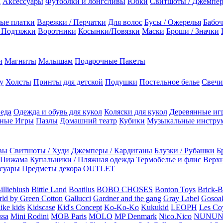
а
Аксессуары
Футболки и лонгсливы
Юбки
Свитшоты / Джемпе
ые платки
Варежки / Перчатки
Для волос
Бусы / Ожерелья
Бабоч
/ Подтяжки
Воротники
Косынки/Повязки
Маски
Броши / Значки
и
Магниты
Малышам
Подарочные Пакеты
у
Холсты
Принты для детской
Подушки
Постельное белье
Свечи
 еда
Одежда и обувь для кукол
Коляски для кукол
Деревянные иг
ьные Игры
Пазлы
Домашний театр
Кубики
Музыкальные инстру
вы
Свитшоты / Худи
Джемперы / Кардиганы
Блузки / Рубашки
Б
Пижама
Купальники / Пляжная одежда
Термобелье и флис
Верхн
суары
Предметы декора
OUTLET
illieblush
Bittle Land
Boatilus
BOBO CHOSES
Bonton Toys
Brick-
rld by Green Cotton
Gallucci
Gardner and the gang
Gray Label
Gosoa
like kids
Kidscase
Kid's Concept
Ko-Ko-Ko
Kukukid
LEOPH
Les Coy
ssa
Mini Rodini
MOB Paris
MOLO
MP Denmark
Nico.Nico
NUNU