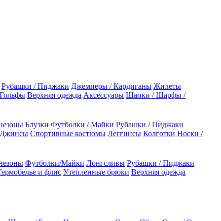
Рубашки / Пиджаки
Джемперы / Кардиганы
Жилеты
 Гольфы
Верхняя одежда
Аксессуары
Шапки / Шарфы /
незоны
Блузки
Футболки / Майки
Рубашки / Пиджаки
 Джинсы
Спортивные костюмы
Леггинсы
Колготки
Носки /
незоны
Футболки/Майки
Лонгсливы
Рубашки / Пиджаки
Термобелье и флис
Утепленные брюки
Верхняя одежда