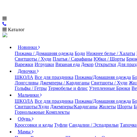
Каталог
Новинки
Пижама / Домашняя одежда
Боди
Нижнее белье / Халаты
Свитшоты / Худи
Платья / Сарафаны
Юбки / Шорты
Брюк
Варежки
Игрушки
Вязаная еда
Декор
Открытки
Для праз
Девочки
ШКОЛА
Все для праздника
Пижама/Домашняя одежда
Б
Лонгсливы
Джемперы / Кардиганы
Свитшоты / Худи
Жи
Гольфы / Гетры
Термобелье и флис
Утепленные Брюки
Ве
Мальчики
ШКОЛА
Все для праздника
Пижама/Домашняя одежда
Б
Свитшоты/Худи
Джемперы/Кардиганы
Жилеты
Шорты
Б
Горнолыжные Комплекты
Обувь
Кроссовки и кеды
Туфли
Сандалии / Эспадрильи
Тапочки
Мамы