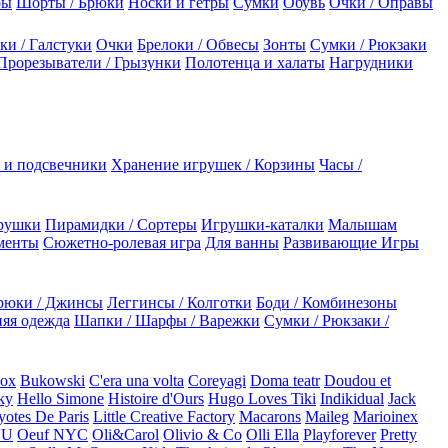
ры
Шорты / Брюки
Носки и гетры
Сумки
Обувь
Очки / Оправы
ки / Галстуки
Очки
Брелоки / Обвесы
Зонты
Сумки / Рюкзаки
Прорезыватели / Грызунки
Полотенца и халаты
Нагрудники
 и подсвечники
Хранение игрушек / Корзины
Часы /
рушки
Пирамидки / Сортеры
Игрушки-каталки
Малышам
менты
Сюжетно-ролевая игра
Для ванны
Развивающие Игры
рюки / Джинсы
Леггинсы / Колготки
Боди / Комбинезоны
яя одежда
Шапки / Шарфы / Варежки
Сумки / Рюкзаки /
Box
Bukowski
C'era una volta
Coreyagi
Doma teatr
Doudou et
ky
Hello Simone
Histoire d'Ours
Hugo Loves Tiki
Indikidual
Jack
otes De Paris
Little Creative Factory
Macarons
Maileg
Marioinex
NU
Oeuf NYC
Oli&Carol
Olivio & Co
Olli Ella
Playforever
Pretty