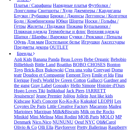
Платья / Сарафаны
Нарядные платья
Футболки /
Лонгсливы
Свитшоты / Худи
Джемперы / Кардиганы
Блузки / Рубашки
Брюки / Джинсы
Леггинсы / Колготки
Боди / Комбинезоны
Юбки
Шорты
Носки / Гольфы /
Гетры
Жилеты / Пиджаки
Пижама
Купальники /
Пляжная одежда
Термобелье и флис
Верхняя одежда
Шапки / Шарфы / Варежки
Сумки / Рюкзаки / Пеналы
Обувь
Для мам
Постельное белье
Игрушки
Аксессуары
Предметы декора
OUTLET
Бренды
Apli Kids
Banana Panda
Beau Loves
Bebe Organic
Bebobio
Billieblush
Bittle Land
Boatilus
BOBO CHOSES
Bonton
Toys
Brick-Box
Bukowski
C'era una volta
Coreyagi
Doma
teatr
Doudou et Compagnie
Egmont Toys
Emile et Ida
Fina
Ejerique
Fred's World by Green Cotton
Gallucci
Gardner and
the gang
Gray Label
Gosoaky
Hello Simone
Histoire d'Ours
Hugo Loves Tiki
Indikidual
Jack Piers
JARRETT
Jesuisencp!
Jeune Premier
Jolijou
Jollein
Just like kids
Kidscase
Kid's Concept
Ko-Ko-Ko
Kukukid
LEOPH
Les
Coyotes De Paris
Little Creative Factory
Macarons
Maileg
Marioinex
Marzipan
Milk&Biscuits
Milk on the Rocks
Minikid
Mini Melissa
Mini Rodini
MOB Paris
MOLO
MP
Denmark
Nico.Nico
NUNUNU
Oeuf NYC
Oli&Carol
Olivio & Co
Olli Ella
Playforever
Pretty Ballerinas
Raspberry