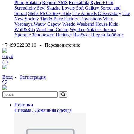
Plum
Ratatam
Repose AMS
Rockahula
Rylee + Cru
Serendipity
Sevi
Skazka Lovers
Soft Gallery
Sproet and
Sprout
Stella McCartney Kids
The Animals Observatory
The
New Society
Tim & Puce Factory
Tinycottons
Vilac
Voronaya
Wauw Capow
Weedo
Weekend House Kids
Wolf&Rita
Wool and Cotton
Wynken
Yokka's dreams
Yporque
Запорожец Heritage
Изобука
Шерри Боббинс
+7 499 322 33 10
-
Перезвоните мне
0 руб
(
0
)
Вход
-
Регистрация
Новинки
Пижама / Домашняя одежда