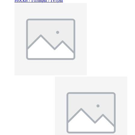
Носки / Гольфы / Гетры