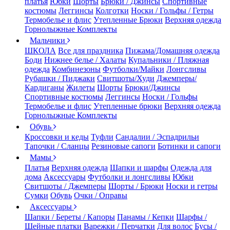
платья
Юбки
Шорты
Брюки / Джинсы
Спортивные
костюмы
Леггинсы
Колготки
Носки / Гольфы / Гетры
Термобелье и флис
Утепленные Брюки
Верхняя одежда
Горнолыжные Комплекты
Мальчики
ШКОЛА
Все для праздника
Пижама/Домашняя одежда
Боди
Нижнее белье / Халаты
Купальники / Пляжная
одежда
Комбинезоны
Футболки/Майки
Лонгсливы
Рубашки / Пиджаки
Свитшоты/Худи
Джемперы/
Кардиганы
Жилеты
Шорты
Брюки/Джинсы
Спортивные костюмы
Леггинсы
Носки / Гольфы
Термобелье и флис
Утепленные брюки
Верхняя одежда
Горнолыжные Комплекты
Обувь
Кроссовки и кеды
Туфли
Сандалии / Эспадрильи
Тапочки / Сланцы
Резиновые сапоги
Ботинки и сапоги
Мамы
Платья
Верхняя одежда
Шапки и шарфы
Одежда для
дома
Аксессуары
Футболки и лонгсливы
Юбки
Свитшоты / Джемперы
Шорты / Брюки
Носки и гетры
Сумки
Обувь
Очки / Оправы
Аксессуары
Шапки / Береты / Капоры
Панамы / Кепки
Шарфы /
Шейные платки
Варежки / Перчатки
Для волос
Бусы /