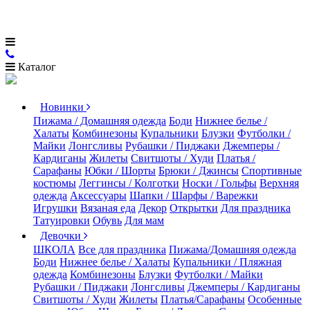
Каталог
Новинки
Пижама / Домашняя одежда
Боди
Нижнее белье /
Халаты
Комбинезоны
Купальники
Блузки
Футболки /
Майки
Лонгсливы
Рубашки / Пиджаки
Джемперы /
Кардиганы
Жилеты
Свитшоты / Худи
Платья /
Сарафаны
Юбки / Шорты
Брюки / Джинсы
Спортивные
костюмы
Леггинсы / Колготки
Носки / Гольфы
Верхняя
одежда
Аксессуары
Шапки / Шарфы / Варежки
Игрушки
Вязаная еда
Декор
Открытки
Для праздника
Татуировки
Обувь
Для мам
Девочки
ШКОЛА
Все для праздника
Пижама/Домашняя одежда
Боди
Нижнее белье / Халаты
Купальники / Пляжная
одежда
Комбинезоны
Блузки
Футболки / Майки
Рубашки / Пиджаки
Лонгсливы
Джемперы / Кардиганы
Свитшоты / Худи
Жилеты
Платья/Сарафаны
Особенные