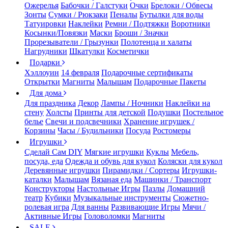
Ожерелья
Бабочки / Галстуки
Очки
Брелоки / Обвесы
Зонты
Сумки / Рюкзаки
Пеналы
Бутылки для воды
Татуировки
Наклейки
Ремни / Подтяжки
Воротники
Косынки/Повязки
Маски
Броши / Значки
Прорезыватели / Грызунки
Полотенца и халаты
Нагрудники
Шкатулки
Косметички
Подарки
Хэллоуин
14 февраля
Подарочные сертификаты
Открытки
Магниты
Малышам
Подарочные Пакеты
Для дома
Для праздника
Декор
Лампы / Ночники
Наклейки на
стену
Холсты
Принты для детской
Подушки
Постельное
белье
Свечи и подсвечники
Хранение игрушек /
Корзины
Часы / Будильники
Посуда
Ростомеры
Игрушки
Сделай Сам DIY
Мягкие игрушки
Куклы
Мебель,
посуда, еда
Одежда и обувь для кукол
Коляски для кукол
Деревянные игрушки
Пирамидки / Сортеры
Игрушки-
каталки
Малышам
Вязаная еда
Машинки / Транспорт
Конструкторы
Настольные Игры
Пазлы
Домашний
театр
Кубики
Музыкальные инструменты
Сюжетно-
ролевая игра
Для ванны
Развивающие Игры
Мячи /
Активные Игры
Головоломки
Магниты
SALE