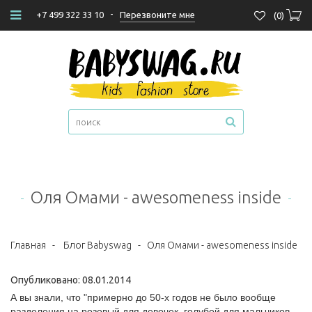
-
Перезвоните мне
+7 499 322 33 10
(
0
)
Оля Омами - awesomeness inside
Главная
-
Блог Babyswag
-
Оля Омами - awesomeness inside
Опубликовано: 08.01.2014
А вы знали, что "примерно до 50-х годов не было вообще
разделения на розовый для девочек, голубой для мальчиков.