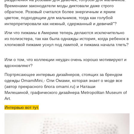
Временами законодатели моды диктовали даже строго
обратное. Розовый считался более энергичным и ярким
цветом, подходящим для мальчиков, тогда как голубой
интерпретировали как нежный, сдержанный и девичий"?
Или что пижамы в Америке теперь делаются исключительно
из полиэстера, так как была однажды история, когда ребенок в
хлопковой пижаме уснул под лампой, и пижама начала тлеть?
Или о том, что коллекции неудач очень хорошо мотивируют и
вдохновляют?
Портрясающее интервью дизайнеров, стоящих за брендом
одежды
OmamiMini
,- Оли Омами, которая знает о моде все
(автор прекрасного блога
omami.ru
) и Наташи
Милешиной, графического дизайнера Мetropolitan Museum of
Art.
Интервью вот тут.