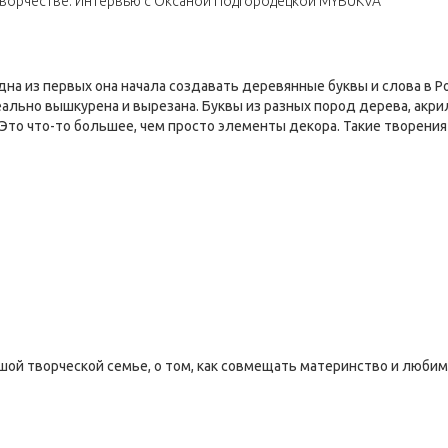
творчестве. Интервью с Оксаной Подгородецкой MYBUKVA
дна из первых она начала создавать деревянные буквы и слова в 
деально вышкурена и вырезана. Буквы из разных пород дерева, акр
. Это что-то большее, чем просто элементы декора. Такие творени
ьшой творческой семье, о том, как совмещать материнство и любим