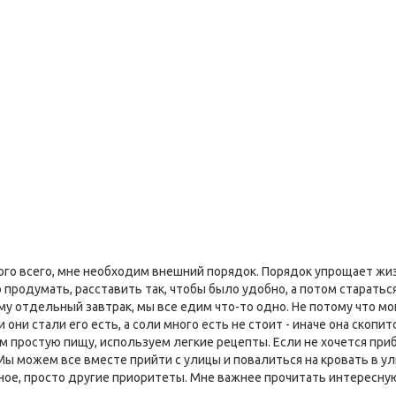
много всего, мне необходим внешний порядок. Порядок упрощает жиз
родумать, расставить так, чтобы было удобно, а потом стараться к
му отдельный завтрак, мы все едим что-то одно. Не потому что мо
и они стали его есть, а соли много есть не стоит - иначе она скоп
м простую пищу, используем легкие рецепты. Если не хочется приб
 Мы можем все вместе прийти с улицы и повалиться на кровать в у
ерное, просто другие приоритеты. Мне важнее прочитать интересну