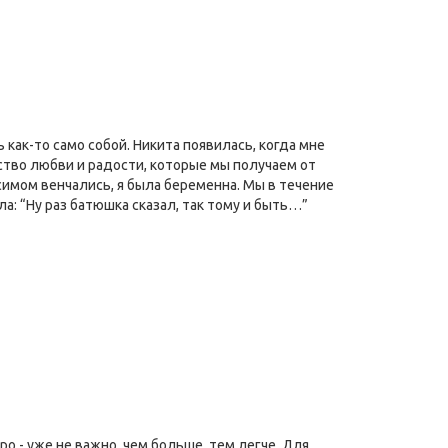
 как-то само собой. Никита появилась, когда мне
ество любви и радости, которые мы получаем от
аксимом венчались, я была беременна. Мы в течение
а: “Ну раз батюшка сказал, так тому и быть…”
ро - уже не важно, чем больше, тем легче. Для