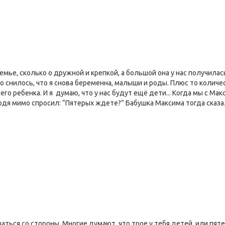
емье, сколько о дружной и крепкой, а большой она у нас получилась
лго снилось, что я снова беременна, малыши и роды. Плюс то колич
его ребенка. И я думаю, что у нас будут ещё дети... Когда мы с М
одя мимо спросил: “Пятерых ждете?” Бабушка Максима тогда сказал
заться со стороны. Многие думают, что трое у тебя детей, или пяте