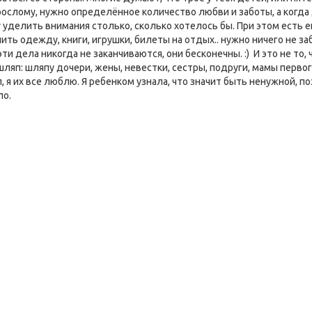
взрослому, нужно определённое количество любви и заботы, а когд
 уделить внимания столько, сколько хотелось бы. При этом есть 
ть одежду, книги, игрушки, билеты на отдых.. нужно ничего не заб
эти дела никогда не заканчиваются, они бесконечны. :) И это не то
яп: шляпу дочери, жены, невестки, сестры, подруги, мамы первого 
яп, я их все люблю. Я ребенком узнала, что значит быть ненужной, 
ло.