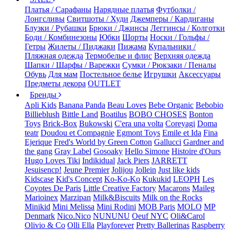
Платья / Сарафаны
Нарядные платья
Футболки /
Лонгсливы
Свитшоты / Худи
Джемперы / Кардиганы
Блузки / Рубашки
Брюки / Джинсы
Леггинсы / Колготки
Боди / Комбинезоны
Юбки
Шорты
Носки / Гольфы /
Гетры
Жилеты / Пиджаки
Пижама
Купальники /
Пляжная одежда
Термобелье и флис
Верхняя одежда
Шапки / Шарфы / Варежки
Сумки / Рюкзаки / Пеналы
Обувь
Для мам
Постельное белье
Игрушки
Аксессуары
Предметы декора
OUTLET
Бренды
Apli Kids
Banana Panda
Beau Loves
Bebe Organic
Bebobio
Billieblush
Bittle Land
Boatilus
BOBO CHOSES
Bonton
Toys
Brick-Box
Bukowski
C'era una volta
Coreyagi
Doma
teatr
Doudou et Compagnie
Egmont Toys
Emile et Ida
Fina
Ejerique
Fred's World by Green Cotton
Gallucci
Gardner and
the gang
Gray Label
Gosoaky
Hello Simone
Histoire d'Ours
Hugo Loves Tiki
Indikidual
Jack Piers
JARRETT
Jesuisencp!
Jeune Premier
Jolijou
Jollein
Just like kids
Kidscase
Kid's Concept
Ko-Ko-Ko
Kukukid
LEOPH
Les
Coyotes De Paris
Little Creative Factory
Macarons
Maileg
Marioinex
Marzipan
Milk&Biscuits
Milk on the Rocks
Minikid
Mini Melissa
Mini Rodini
MOB Paris
MOLO
MP
Denmark
Nico.Nico
NUNUNU
Oeuf NYC
Oli&Carol
Olivio & Co
Olli Ella
Playforever
Pretty Ballerinas
Raspberry