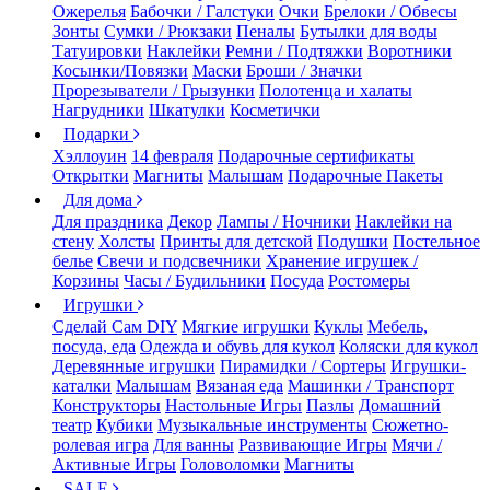
Ожерелья
Бабочки / Галстуки
Очки
Брелоки / Обвесы
Зонты
Сумки / Рюкзаки
Пеналы
Бутылки для воды
Татуировки
Наклейки
Ремни / Подтяжки
Воротники
Косынки/Повязки
Маски
Броши / Значки
Прорезыватели / Грызунки
Полотенца и халаты
Нагрудники
Шкатулки
Косметички
Подарки
Хэллоуин
14 февраля
Подарочные сертификаты
Открытки
Магниты
Малышам
Подарочные Пакеты
Для дома
Для праздника
Декор
Лампы / Ночники
Наклейки на
стену
Холсты
Принты для детской
Подушки
Постельное
белье
Свечи и подсвечники
Хранение игрушек /
Корзины
Часы / Будильники
Посуда
Ростомеры
Игрушки
Сделай Сам DIY
Мягкие игрушки
Куклы
Мебель,
посуда, еда
Одежда и обувь для кукол
Коляски для кукол
Деревянные игрушки
Пирамидки / Сортеры
Игрушки-
каталки
Малышам
Вязаная еда
Машинки / Транспорт
Конструкторы
Настольные Игры
Пазлы
Домашний
театр
Кубики
Музыкальные инструменты
Сюжетно-
ролевая игра
Для ванны
Развивающие Игры
Мячи /
Активные Игры
Головоломки
Магниты
SALE