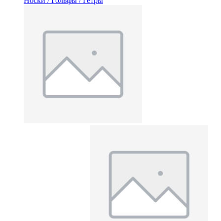
Носки / Гольфы / Гетры