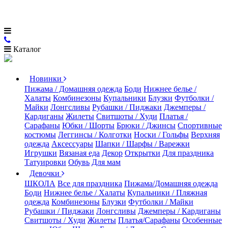
Каталог
Новинки
Пижама / Домашняя одежда
Боди
Нижнее белье /
Халаты
Комбинезоны
Купальники
Блузки
Футболки /
Майки
Лонгсливы
Рубашки / Пиджаки
Джемперы /
Кардиганы
Жилеты
Свитшоты / Худи
Платья /
Сарафаны
Юбки / Шорты
Брюки / Джинсы
Спортивные
костюмы
Леггинсы / Колготки
Носки / Гольфы
Верхняя
одежда
Аксессуары
Шапки / Шарфы / Варежки
Игрушки
Вязаная еда
Декор
Открытки
Для праздника
Татуировки
Обувь
Для мам
Девочки
ШКОЛА
Все для праздника
Пижама/Домашняя одежда
Боди
Нижнее белье / Халаты
Купальники / Пляжная
одежда
Комбинезоны
Блузки
Футболки / Майки
Рубашки / Пиджаки
Лонгсливы
Джемперы / Кардиганы
Свитшоты / Худи
Жилеты
Платья/Сарафаны
Особенные