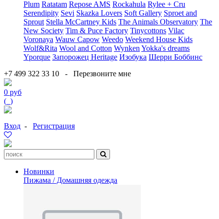
Plum
Ratatam
Repose AMS
Rockahula
Rylee + Cru
Serendipity
Sevi
Skazka Lovers
Soft Gallery
Sproet and
Sprout
Stella McCartney Kids
The Animals Observatory
The
New Society
Tim & Puce Factory
Tinycottons
Vilac
Voronaya
Wauw Capow
Weedo
Weekend House Kids
Wolf&Rita
Wool and Cotton
Wynken
Yokka's dreams
Yporque
Запорожец Heritage
Изобука
Шерри Боббинс
+7 499 322 33 10
-
Перезвоните мне
0 руб
(
0
)
Вход
-
Регистрация
Новинки
Пижама / Домашняя одежда