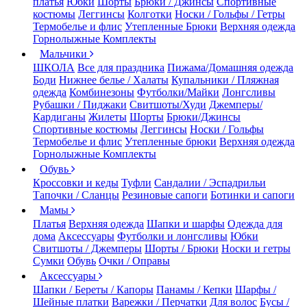
платья
Юбки
Шорты
Брюки / Джинсы
Спортивные
костюмы
Леггинсы
Колготки
Носки / Гольфы / Гетры
Термобелье и флис
Утепленные Брюки
Верхняя одежда
Горнолыжные Комплекты
Мальчики
ШКОЛА
Все для праздника
Пижама/Домашняя одежда
Боди
Нижнее белье / Халаты
Купальники / Пляжная
одежда
Комбинезоны
Футболки/Майки
Лонгсливы
Рубашки / Пиджаки
Свитшоты/Худи
Джемперы/
Кардиганы
Жилеты
Шорты
Брюки/Джинсы
Спортивные костюмы
Леггинсы
Носки / Гольфы
Термобелье и флис
Утепленные брюки
Верхняя одежда
Горнолыжные Комплекты
Обувь
Кроссовки и кеды
Туфли
Сандалии / Эспадрильи
Тапочки / Сланцы
Резиновые сапоги
Ботинки и сапоги
Мамы
Платья
Верхняя одежда
Шапки и шарфы
Одежда для
дома
Аксессуары
Футболки и лонгсливы
Юбки
Свитшоты / Джемперы
Шорты / Брюки
Носки и гетры
Сумки
Обувь
Очки / Оправы
Аксессуары
Шапки / Береты / Капоры
Панамы / Кепки
Шарфы /
Шейные платки
Варежки / Перчатки
Для волос
Бусы /